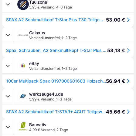
Tuulzone
5,95 € Versand
,
4–6 Tage
53,00 €
SPAX A2 Senkmultikopf T-Star Plus T30 Teilgewinde 4Cut, 100 Stück - 0197000601603
Galaxus
Versandkostenfrei
,
1–2 Tage
53,13 €
Spax, Schrauben, A2 Senkmultikopf T-Star Plus T30 Teilgewinde 4cut (100Schrauben pro Stück)
eBay
Versandkostenfrei
,
1–2 Tage
56,94 €
100er Multipack Spax 0197000601603 Holzschraube 6 Mm 160 Mm T-star Plus
werkzeuge4u.de
5,99 € Versand
,
1–3 Tage
45,66 €
SPAX A2 Senkmultikopf T-STAR+ 4CUT Teilgewinde 100St 6x160mm
Baunativ
4,99 € Versand
,
2 Tage