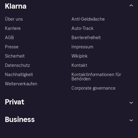
Klarna
Über uns
Anti-Geldwäsche
Karriere
Auto-Track
AGB
Barrierefreiheit
Presse
Impressum
Sicherheit
Wikipink
Datenschutz
Kontakt
Nachhaltigkeit
Kontaktinformationen für
Behörden
Weiterverkaufen
Corporate governance
Privat
Hilfe
Beschwerden
Business
Einloggen
Sicher shoppen mit Klarna
Händlersupport
Entwicklerseite
Mit Klarna einkaufen
Festgeld