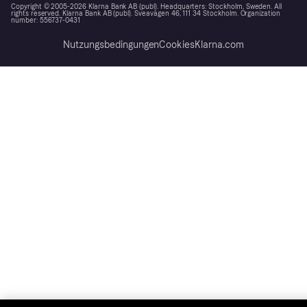
Copyright © 2005-2026 Klarna Bank AB (publ). Headquarters: Stockholm, Sweden. All
rights reserved. Klarna Bank AB (publ). Sveavägen 46, 111 34 Stockholm. Organization
number: 556737-0431
Nutzungsbedingungen
Cookies
Klarna.com