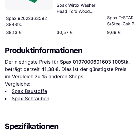
Spax Wirox Washer
Head Torx Wood
Construction Screws
Spax T-STAR 
Spax 92022363592
8mm 50Stk.
S/Steel Csk Par
384Stk.
Thread
38,13 €
30,57 €
9,69 €
Produktinformationen
Der niedrigste Preis für 
Spax 0197000601603 100Stk.
beträgt derzeit 
41,38 €
. Dies ist der günstigste Preis 
im Vergleich zu 
15
 anderen Shops.
Vergleiche:
Spax Baustoffe
Spax Schrauben
Spezifikationen