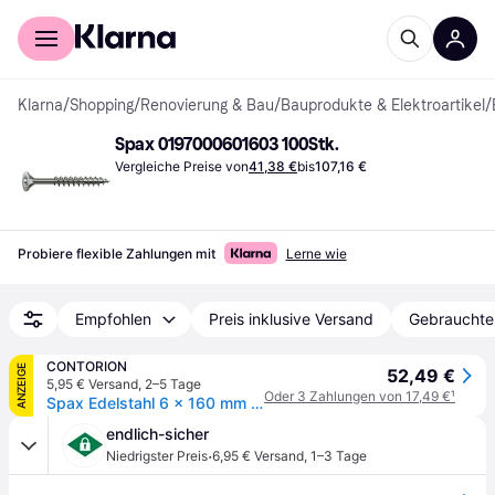
Für Shopper
Für Händler
Klarna
/
Shopping
/
Renovierung & Bau
/
Bauprodukte & Elektroartikel
/
Spax 0197000601603 100Stk.
Vergleiche Preise von
41,38 €
bis
107,16 €
Probiere flexible Zahlungen mit
Lerne wie
Empfohlen
Preis inklusive Versand
Gebrauchte
CONTORION
ANZEIGE
52,49 €
5,95 € Versand
,
2–5 Tage
Oder 3 Zahlungen von 17,49 €
¹
Spax Edelstahl 6 x 160 mm Senkkopf T-STAR plus Teilgewinde 4CUT Edelstahl rostfreiei A2
endlich-sicher
·
Niedrigster Preis
6,95 € Versand
,
1–3 Tage