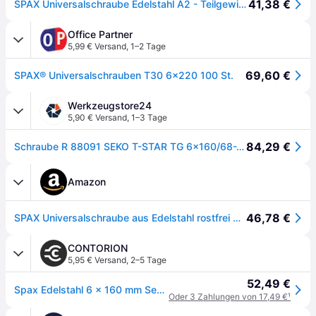
41,38 €
SPAX Universalschraube Edelstahl A2 - Teilgewinde, Senkkopf, T-STAR plus, 4CUT, Rostfrei Oberfläche: Blank|Inhalt / Paket: 100 Stück|Schraubenlänge in mm: 160 mm|Kopfform: Senkkopf|Gewindeform: Teilgewinde
Office Partner
5,99 € Versand
,
1–2 Tage
69,60 €
SPAX® Universalschrauben T30 6x220 100 St.
Werkzeugstore24
5,90 € Versand
,
1–3 Tage
84,29 €
Schraube R 88091 SEKO T-STAR TG 6x160/68-T30 A 2 100 Stück SPAX
Amazon
46,78 €
SPAX Universalschraube aus Edelstahl rostfrei A2, 6,0 x 160 mm, 100 Stück, T-STAR plus, Senkkopf, Teilgewinde, 4CUT, 0197000601603
CONTORION
5,95 € Versand
,
2–5 Tage
52,49 €
Spax Edelstahl 6 x 160 mm Senkkopf T-STAR plus Teilgewinde 4CUT Edelstahl rostfreiei A2
Oder 3 Zahlungen von 17,49 €
¹