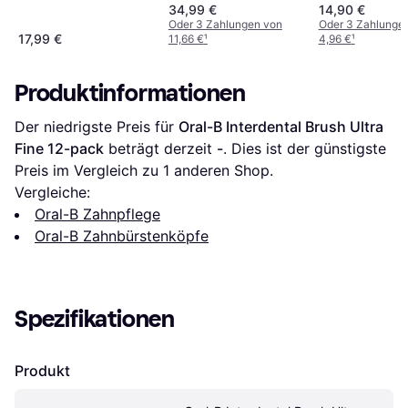
Sanfte Reinigu
34,99 €
14,90 €
Stk
Oder 3 Zahlungen von
Oder 3 Zahlunge
17,99 €
11,66 €
¹
4,96 €
¹
Produktinformationen
Der niedrigste Preis für 
Oral-B Interdental Brush Ultra 
Fine 12-pack
 beträgt derzeit 
-
. Dies ist der günstigste 
Preis im Vergleich zu 1 anderen Shop.
Vergleiche:
Oral-B Zahnpflege
Oral-B Zahnbürstenköpfe
Spezifikationen
Produkt