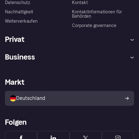
Datenschutz
Kontakt
Nachhaltigkeit
Kontaktinformationen für
Behörden
Weiterverkaufen
Corporate governance
Privat
Hilfe
Beschwerden
Business
Einloggen
Sicher shoppen mit Klarna
Händlersupport
Entwicklerseite
Mit Klarna einkaufen
Festgeld
Händlerportal
Betriebsstatus
Markt
Klarna App
Datenschutzeinstellungen
Mit Klarna verkaufen
Plattformen und Partner
Shops entdecken
Dein Widerrufsrecht
Deutschland
Käuferschutzrichtlinie
Folgen