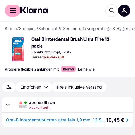
Für Shopper
Für Händler
Klarna
/
Shopping
/
Schönheit & Gesundheit
/
Körperpflege & Hygiene
/
Oral-B Interdental Brush Ultra Fine 12-
pack
Zahnbürstenkopf, 12Stk.
Derzeit
ausverkauft
Probiere flexible Zahlungen mit
Lerne wie
Empfohlen
Preis inklusive Versand
apohealth.de
Ausverkauft
10,45 €
Oral-B Interdentalbürsten ultra fein 1,9 mm, 12 St. Interdentalbürsten