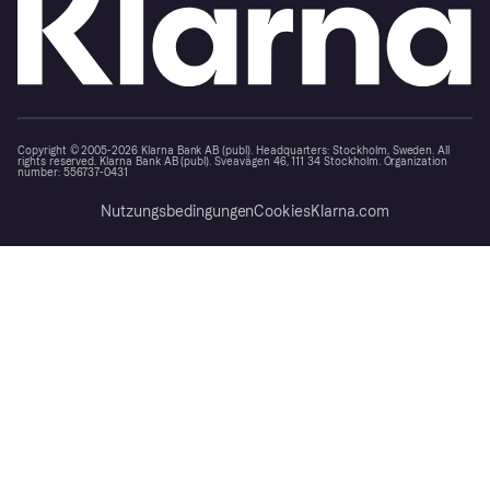
Copyright © 2005-2026 Klarna Bank AB (publ). Headquarters: Stockholm, Sweden. All
rights reserved. Klarna Bank AB (publ). Sveavägen 46, 111 34 Stockholm. Organization
number: 556737-0431
Nutzungsbedingungen
Cookies
Klarna.com