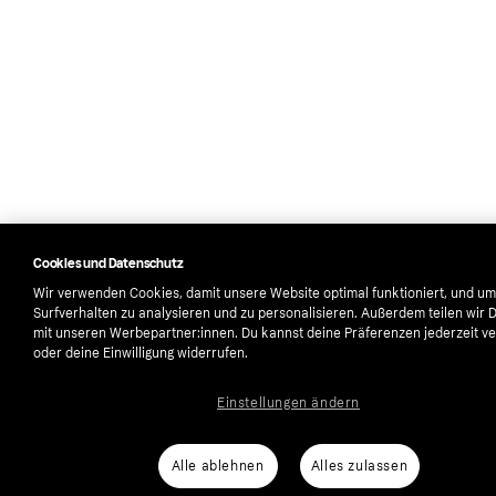
Cookies und Datenschutz
Wir verwenden Cookies, damit unsere Website optimal funktioniert, und um
Surfverhalten zu analysieren und zu personalisieren. Außerdem teilen wir 
mit unseren Werbepartner:innen. Du kannst deine Präferenzen jederzeit v
oder deine Einwilligung widerrufen.
Einstellungen ändern
Alle ablehnen
Alles zulassen