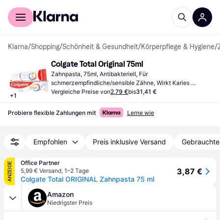
Für Shopper
Für Händler
Klarna
/
Shopping
/
Schönheit & Gesundheit
/
Körperpflege & Hygiene
/
Colgate Total Original 75ml
Zahnpasta, 75ml, Antibakteriell, Für 
schmerzempfindliche/sensible Zähne, Wirkt Karies 
entgegen, Wirkt Mundgeruch entgegen, Reduziert Plaque, 
Vergleiche Preise von
2,79 €
bis
31,41 €
+
1
Bleichend
Probiere flexible Zahlungen mit
Lerne wie
Empfohlen
Preis inklusive Versand
Gebrauchte
Office Partner
ANZEIGE
3,87 €
5,99 € Versand
,
1–2 Tage
Colgate Total ORIGINAL Zahnpasta 75 ml
Amazon
Niedrigster Preis