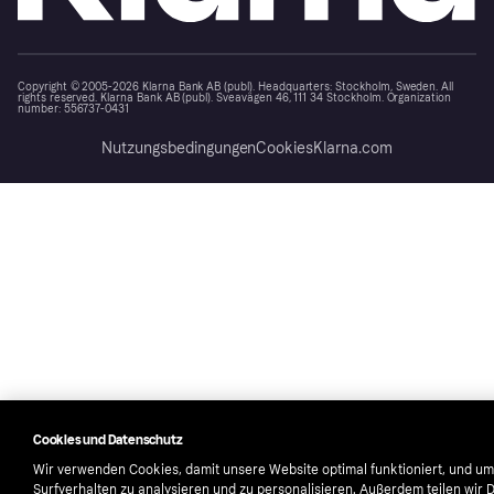
Copyright © 2005-2026 Klarna Bank AB (publ). Headquarters: Stockholm, Sweden. All
rights reserved. Klarna Bank AB (publ). Sveavägen 46, 111 34 Stockholm. Organization
number: 556737-0431
Nutzungsbedingungen
Cookies
Klarna.com
Cookies und Datenschutz
Wir verwenden Cookies, damit unsere Website optimal funktioniert, und um
Surfverhalten zu analysieren und zu personalisieren. Außerdem teilen wir 