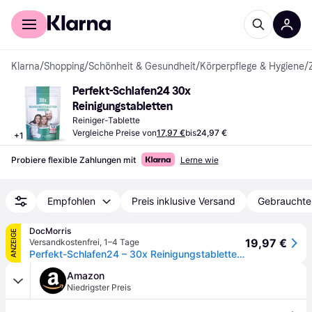
Für Shopper
Für Händler
Klarna
/
Shopping
/
Schönheit & Gesundheit
/
Körperpflege & Hygiene
/
Perfekt-Schlafen24 30x 
Reinigungstabletten
Reiniger-Tablette
Vergleiche Preise von
17,97 €
bis
24,97 €
+
1
Probiere flexible Zahlungen mit
Lerne wie
Empfohlen
Preis inklusive Versand
Gebrauchte
DocMorris
ANZEIGE
19,97 €
Versandkostenfrei
,
1–4 Tage
Perfekt-Schlafen24 – 30x Reinigungstabletten Zahnspangen 30 St
Amazon
Niedrigster Preis