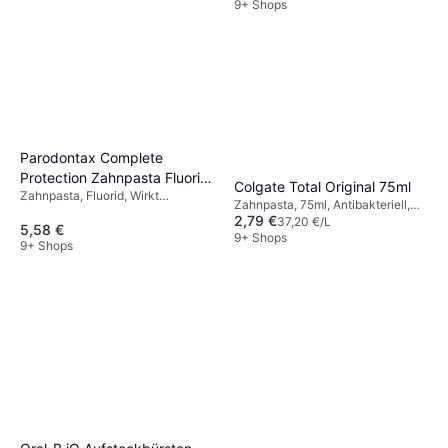
9+ Shops
Parodontax Complete
Protection Zahnpasta Fluorid,
Colgate Total Original 75ml
Zahnpasta, Fluorid, Wirkt
1x75ml, hilft
Zahnpasta, 75ml, Antibakteriell,
Mundgeruch entgegen
Zahnfleischbluten
2,79 €
Für schmerzempfindliche/sensible
37,20 €/L
5,58 €
Zähne, Wirkt Karies entgegen,
9+ Shops
9+ Shops
Wirkt Mundgeruch entgegen,
Reduziert Plaque, Bleichend