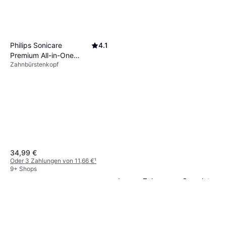
Philips Sonicare
4.1
Premium All-in-One
Zahnbürstenkopf
HX9094/88 4 Stück
34,99 €
Oder 3 Zahlungen von 11,66 €
¹
9+ Shops
Lavera Zahncreme Complete
Care Fluoridfr 75ml
Zahnpasta, 75ml, Wirkt Karies
2,64 €
entgegen, Für Kinder, Reduziert
35,20 €/L
Plaque, Fluorfrei
9+ Shops