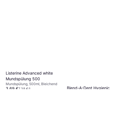
zum besten Preis-Leistungs-Verhältnis.
Listerine Advanced white
Mundspülung 500
Mundspülung, 500ml, Bleichend
Blend-A-Dent Hygienic
3,69 €
7,38 €/L
Special Toothpaste
9+ Shops
Zahnpasta, 75ml
2,90 €
38,67 €/L
2 Shops