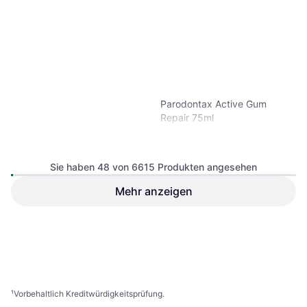
Parodontax Active Gum
Repair 75ml
Zahnpasta, 75ml, Wirkt
Mundgeruch entgegen, Reduziert
Plaque, Fluorid
Sie haben 48 von 6615 Produkten angesehen
Mehr anzeigen
Oral-B iO Ultimate Clean
Black 2-pack
Zahnbürstenkopf, 2Stk.
12,99 €
Oder 3 Zahlungen von 4,33 €
¹
5,95 €
79,33 €/L
9+ Shops
9+ Shops
1
2
3
...
71
...
138
¹
Vorbehaltlich Kreditwürdigkeitsprüfung.