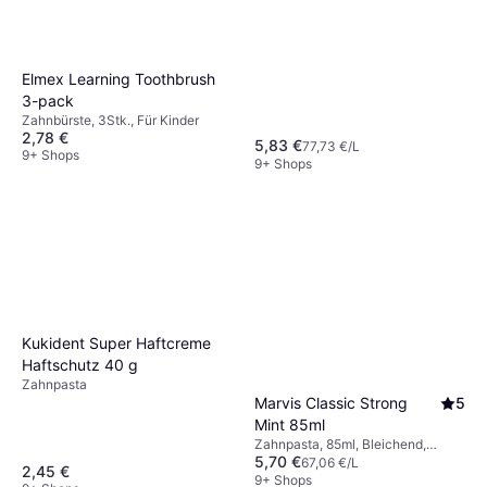
medizinische Zahnreinigung
Elmex Learning Toothbrush
3-pack
Zahnbürste, 3Stk., Für Kinder
2,78 €
5,83 €
77,73 €/L
9+ Shops
9+ Shops
Kukident Super Haftcreme
Haftschutz 40 g
Zahnpasta
Marvis Classic Strong
5
Mint 85ml
Zahnpasta, 85ml, Bleichend,
5,70 €
Aromatisiert
67,06 €/L
2,45 €
9+ Shops