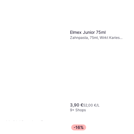
Reiseverpackung
Elmex Junior 75ml
Zahnpasta, 75ml, Wirkt Karies
entgegen, Fluorid, Aromatisiert,
Stärkt den Zahnschmelz, Für
Kinder
3,90 €
52,00 €/L
9+ Shops
Meridol Parodont Expert
-16%
Toothpaste 75ml
Zahnpasta, 75ml, Wirkt