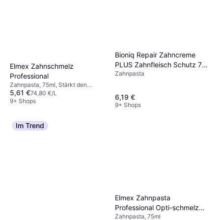
Bakterien beherbergen. Ein regelmäßiger
vermeiden.
Wechsel sorgt für optimale Mundhygiene.
Bioniq Repair Zahncreme
PLUS Zahnfleisch Schutz 75
Elmex Zahnschmelz
Zahnpasta
ml
Professional
Zahnpasta, 75ml, Stärkt den
5,61 €
Zahnschmelz, Für
74,80 €/L
6,19 €
schmerzempfindliche/sensible
9+ Shops
9+ Shops
Zähne, Bleichend
Im Trend
Elmex Zahnpasta
Professional Opti-schmelz
Zahnpasta, 75ml
Versiegelung & Stärkung