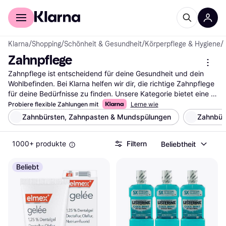
Für Shopper
Für Händler
Klarna
/
Shopping
/
Schönheit & Gesundheit
/
Körperpflege & Hygiene
/
Zahnpflege
Zahnpflege ist entscheidend für deine Gesundheit und dein 
Wohlbefinden. Bei Klarna helfen wir dir, die richtige Zahnpflege 
für deine Bedürfnisse zu finden. Unsere Kategorie bietet eine 
breite Auswahl an Produkten, die du mit unseren praktischen 
Probiere flexible Zahlungen mit
Lerne wie
Filtern durchsuchen kannst. Egal, ob du nach Zahnbürsten, 
Zahnbürsten, Zahnpasten & Mundspülungen
Zahnbür
Zahnseide oder Mundspülungen suchst, unsere Filter führen 
dich schnell zur besten Option. Du kannst nach Marke, Preis 
1000+ produkte
Filtern
Beliebtheit
oder Bewertungen filtern, um deine Suche weiter einzugrenzen. 
So findest du genau das, was zu deinen Anforderungen passt. 
Lies die Nutzerbewertungen, um mehr über die Erfahrungen 
Beliebt
anderer zu erfahren und die richtige Entscheidung zu treffen. 
Beginne deine Suche nach der idealen Zahnpflege hier und 
finde die Produkte, die deine tägliche Routine unterstützen.
Mehr über zahnpflege »