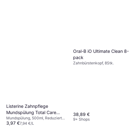
Oral-B iO Ultimate Clean 8-
pack
Zahnbürstenkopf, 8Stk.
Listerine Zahnpflege
Mundspülung Total Care
38,89 €
Mundspülung, 500ml, Reduziert
Zahnfleisch-Schutz 500
9+ Shops
3,97 €
Plaque, Antibakteriell
7,94 €/L
9+ Shops