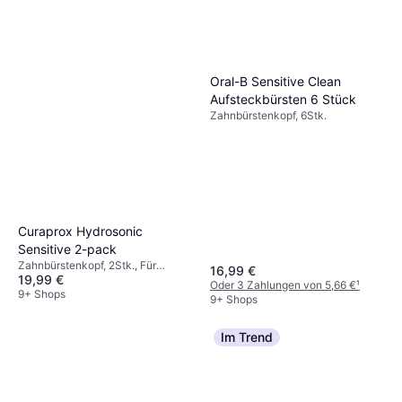
5,95 €
9+ Shops
Oral-B Sensitive Clean
Aufsteckbürsten 6 Stück
Zahnbürstenkopf, 6Stk.
Curaprox Hydrosonic
Sensitive 2-pack
Zahnbürstenkopf, 2Stk., Für
16,99 €
19,99 €
schmerzempfindliche/sensible
Oder 3 Zahlungen von 5,66 €
¹
Zähne
9+ Shops
9+ Shops
Im Trend