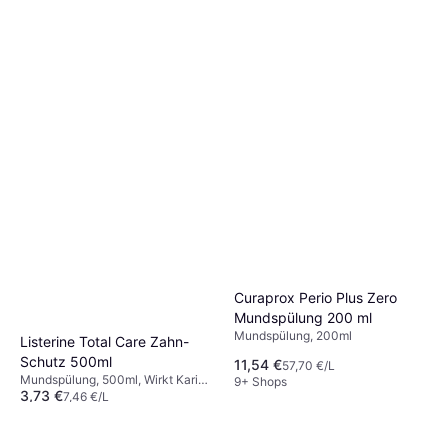
Zahnbürste, 3Stk., Für
11,99 €
schmerzempfindliche/sensible
Zähne, Reduziert Plaque
9+ Shops
Curaprox Perio Plus Zero
Mundspülung 200 ml
Mundspülung, 200ml
Listerine Total Care Zahn-
Schutz 500ml
11,54 €
57,70 €/L
Mundspülung, 500ml, Wirkt Karies
9+ Shops
3,73 €
entgegen, Reduziert Plaque,
7,46 €/L
Fluorid, Für Kinder, Alkoholfrei,
9+ Shops
Wirkt Mundgeruch entgegen,
Antibakteriell