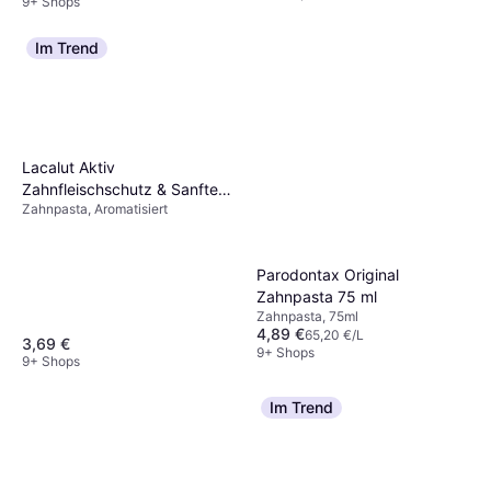
9+ Shops
Im Trend
Lacalut Aktiv
Zahnfleischschutz & Sanftes
Zahnpasta, Aromatisiert
Weiß 75 ml
Parodontax Original
Zahnpasta 75 ml
Zahnpasta, 75ml
4,89 €
65,20 €/L
3,69 €
9+ Shops
9+ Shops
Im Trend