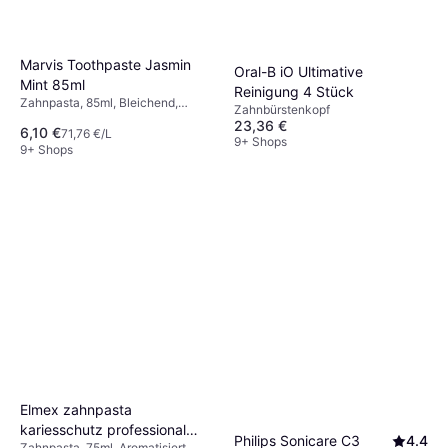
Marvis Toothpaste Jasmin
Oral-B iO Ultimative
Mint 85ml
Reinigung 4 Stück
Zahnpasta, 85ml, Bleichend,
Zahnbürstenkopf
Aromatisiert
23,36 €
6,10 €
71,76 €/L
9+ Shops
9+ Shops
Elmex zahnpasta
kariesschutz professional
Philips Sonicare C3
4.4
Zahnpasta, 75ml, Aromatisiert,