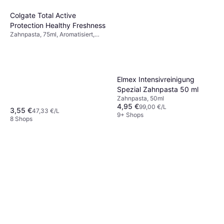
Colgate Total Active
Protection Healthy Freshness
Zahnpasta, 75ml, Aromatisiert,
Antibakteriell, Wirkt Mundgeruch
entgegen, Reduziert Plaque, Für
schmerzempfindliche/sensible
Zähne, Stärkt den Zahnschmelz,
Bleichend, Wirkt Karies entgegen,
Elmex Intensivreinigung
Fluorid
Spezial Zahnpasta 50 ml
Zahnpasta, 50ml
4,95 €
99,00 €/L
3,55 €
47,33 €/L
9+ Shops
8 Shops