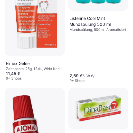
Listerine Cool Mint
Mundspülung 500 ml
Mundspülung, 500ml, Aromatisiert
Elmex Gelée
Zahnpasta, 25g, 1Stk., Wirkt Karies
11,45 €
entgegen, Stärkt den
2,69 €
5,38 €/L
Zahnschmelz, Für
9+ Shops
9+ Shops
schmerzempfindliche/sensible
Zähne