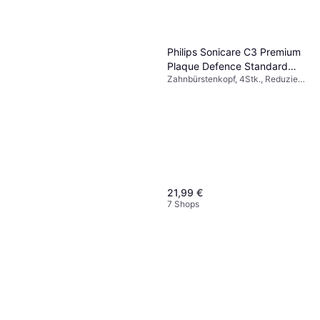
Philips Sonicare C3 Premium
Plaque Defence Standard
Zahnbürstenkopf, 4Stk., Reduziert
Sonic White 4-pack
Plaque
21,99 €
7 Shops
Meridol Tandborste 2-pack
Zahnbürste, 2Stk.