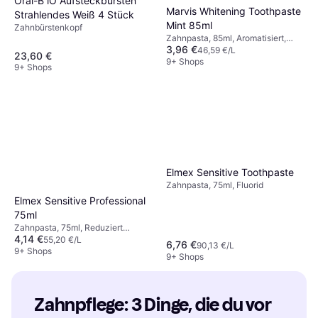
Oral-B iO Aufsteckbürsten
Marvis Whitening Toothpaste
Strahlendes Weiß 4 Stück
Mint 85ml
Zahnbürstenkopf
Zahnpasta, 85ml, Aromatisiert,
3,96 €
Wirkt Mundgeruch entgegen, Wirkt
46,59 €/L
23,60 €
Karies entgegen, Bleichend
9+ Shops
9+ Shops
Elmex Sensitive Toothpaste
Zahnpasta, 75ml, Fluorid
Elmex Sensitive Professional
75ml
Zahnpasta, 75ml, Reduziert
4,14 €
Plaque, Bleichend, Für
55,20 €/L
6,76 €
90,13 €/L
schmerzempfindliche/sensible
9+ Shops
9+ Shops
Zähne
Zahnpflege: 3 Dinge, die du vor 