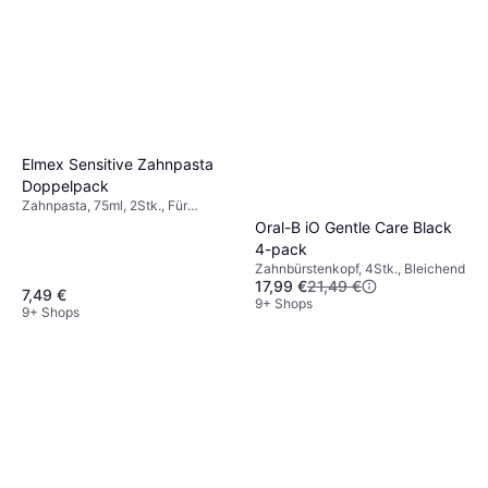
4,57 €
Mundgeruch entgegen, Reduziert
60,93 €/L
Plaque, Antibakteriell, Stärkt den
9+ Shops
Zahnschmelz
Elmex Sensitive Zahnpasta
Doppelpack
Zahnpasta, 75ml, 2Stk., Für
schmerzempfindliche/sensible
Oral-B iO Gentle Care Black
Zähne
4-pack
Zahnbürstenkopf, 4Stk., Bleichend
17,99 €
21,49 €
7,49 €
9+ Shops
9+ Shops