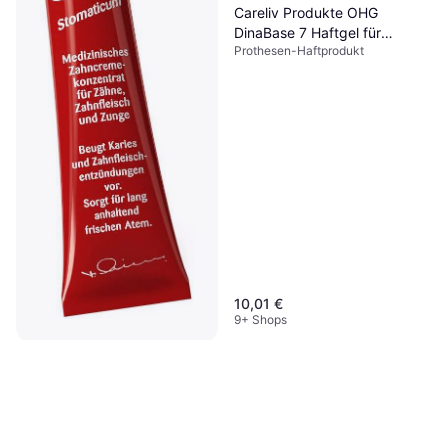
Careliv Produkte OHG
DinaBase 7 Haftgel für
Prothesen-Haftprodukt
Zahnprothesen 1 St
10,01 €
9+ Shops
Ajona Stomatikum
Toothpaste
Zahnpasta, 25ml, Wirkt
1,49 €
Mundgeruch entgegen,
59,60 €/L
Antibakteriell, Bleichend,
9+ Shops