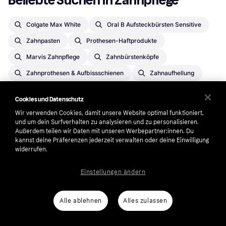
Beliebte Suchen in Zahnpflege
Colgate Max White
Oral B Aufsteckbürsten Sensitive
Zahnpasten
Prothesen-Haftprodukte
Marvis Zahnpflege
Zahnbürstenköpfe
Zahnprothesen & Aufbissschienen
Zahnaufhellung
Mundspülungen
Cookies und Datenschutz
Zahnbürsten, Zahnpasten & Mundspülungen
Wir verwenden Cookies, damit unsere Website optimal funktioniert,
Farbtabletten
Spülköpfe
und um dein Surfverhalten zu analysieren und zu personalisieren.
Außerdem teilen wir Daten mit unseren Werbepartner:innen. Du
Zahnseide & Zahnstocher
Interdentalbürsten
kannst deine Präferenzen jederzeit verwalten oder deine Einwilligung
widerrufen.
Zahnbürsten
Zahnseiden
Oral-B Zahnpflege
Marvis Zahnpasten
Aufbissschienen
Einstellungen ändern
Listerine Mundspülungen
Reiniger-Tabletten
Alle ablehnen
Alles zulassen
Jordan Zahnbürsten
Philips Zahnbürstenköpfe
GUM Zahnpasten
Curaprox Zahnbürsten