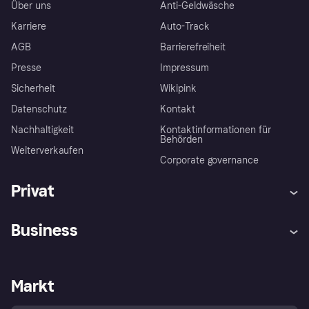
Über uns
Anti-Geldwäsche
Karriere
Auto-Track
AGB
Barrierefreiheit
Presse
Impressum
Sicherheit
Wikipink
Datenschutz
Kontakt
Nachhaltigkeit
Kontaktinformationen für
Behörden
Weiterverkaufen
Corporate governance
Privat
Hilfe
Beschwerden
Business
Einloggen
Sicher shoppen mit Klarna
Händlersupport
Entwicklerseite
Mit Klarna einkaufen
Festgeld
Händlerportal
Betriebsstatus
Markt
Klarna App
Datenschutzeinstellungen
Mit Klarna verkaufen
Plattformen und Partner
Shops entdecken
Dein Widerrufsrecht