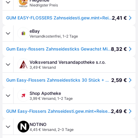
Niedrigster Preis
2,41 €
GUM EASY-FLOSSERS Zahnseidesti.gew.mint+Reise-Et. 30 St.
eBay
Versandkostenfrei
,
1–2 Tage
8,32 €
Gum Easy-flossers Zahnseidesticks Gewachst Mint + Reise-etui · 30 St · Pzn 11347
Volksversand Versandapotheke s.r.o.
3,49 € Versand
2,59 €
Gum Easy-Flossers Zahnseidesticks 30 Stück + Reiseetui
Shop Apotheke
3,99 € Versand
,
1–2 Tage
2,49 €
GUM Easy-Flossers Zahnseidesti.gew.mint+Reise-Et. 30 St Zahnseide
NOTINO
4,45 € Versand
,
2–3 Tage