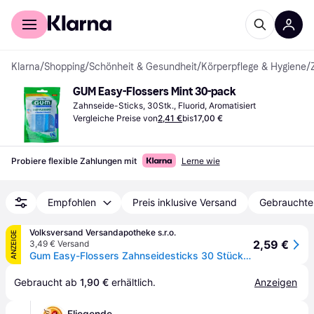
Für Shopper
Für Händler
Klarna
/
Shopping
/
Schönheit & Gesundheit
/
Körperpflege & Hygiene
/
GUM Easy-Flossers Mint 30-pack
Zahnseide-Sticks, 30Stk., Fluorid, Aromatisiert
Vergleiche Preise von
2,41 €
bis
17,00 €
Probiere flexible Zahlungen mit
Lerne wie
Empfohlen
Preis inklusive Versand
Gebrauchte
Volksversand Versandapotheke s.r.o.
ANZEIGE
2,59 €
3,49 € Versand
Gum Easy-Flossers Zahnseidesticks 30 Stück + Reiseetui
Gebraucht ab 
1,90 €
 erhältlich.
Anzeigen
Fliegende