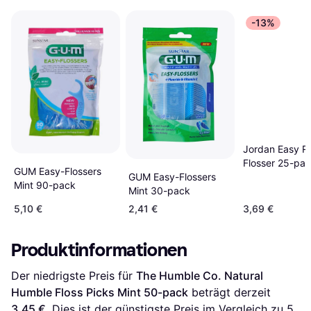
-13%
Jordan Easy R
Flosser 25-pa
GUM Easy-Flossers
GUM Easy-Flossers
Mint 90-pack
Mint 30-pack
5,10 €
2,41 €
3,69 €
Produktinformationen
Der niedrigste Preis für 
The Humble Co. Natural 
Humble Floss Picks Mint 50-pack
 beträgt derzeit 
3,45 €
. Dies ist der günstigste Preis im Vergleich zu 
5