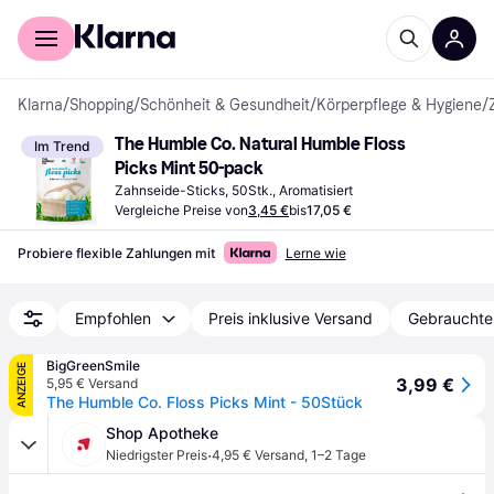
Für Shopper
Für Händler
Klarna
/
Shopping
/
Schönheit & Gesundheit
/
Körperpflege & Hygiene
/
The Humble Co. Natural Humble Floss 
Im Trend
Picks Mint 50-pack
Zahnseide-Sticks, 50Stk., Aromatisiert
Vergleiche Preise von
3,45 €
bis
17,05 €
Probiere flexible Zahlungen mit
Lerne wie
Empfohlen
Preis inklusive Versand
Gebrauchte
BigGreenSmile
ANZEIGE
3,99 €
5,95 € Versand
The Humble Co. Floss Picks Mint - 50Stück
Shop Apotheke
·
Niedrigster Preis
4,95 € Versand
,
1–2 Tage