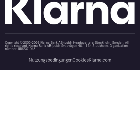
Copyright © 2005-2026 Klarna Bank AB (publ). Headquarters: Stockholm, Sweden. All
rights reserved. Klarna Bank AB (publ). Sveavägen 46, 111 34 Stockholm. Organization
number: 556737-0431
Nutzungsbedingungen
Cookies
Klarna.com