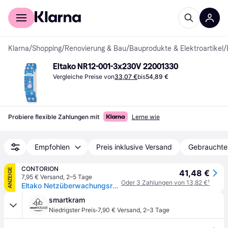
Für Shopper
Für Händler
Klarna
/
Shopping
/
Renovierung & Bau
/
Bauprodukte & Elektroartikel
/
Eltako NR12-001-3x230V 22001330
Vergleiche Preise von
33,07 €
bis
54,89 €
Probiere flexible Zahlungen mit
Lerne wie
Empfohlen
Preis inklusive Versand
Gebrauchte
CONTORION
ANZEIGE
41,48 €
7,95 € Versand
,
2–5 Tage
Oder 3 Zahlungen von 13,82 €
¹
Eltako Netzüberwachungsrelais 1U 10A NR12-001-3x230V
smartkram
·
Niedrigster Preis
7,90 € Versand
,
2–3 Tage