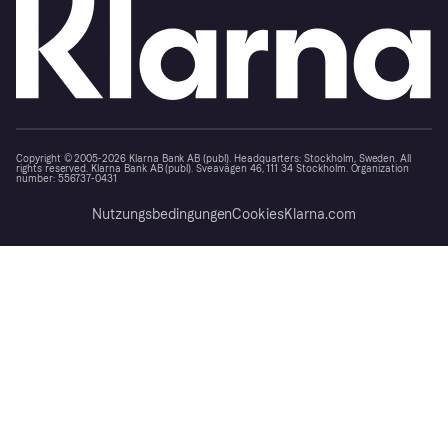
Copyright © 2005-2026 Klarna Bank AB (publ). Headquarters: Stockholm, Sweden. All
rights reserved. Klarna Bank AB (publ). Sveavägen 46, 111 34 Stockholm. Organization
number: 556737-0431
Nutzungsbedingungen
Cookies
Klarna.com