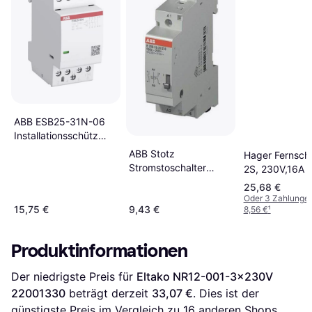
ABB ESB25-31N-06
Installationsschütz
3S/1Ö 230-240V
ABB Stotz
Hager Fernscha
AC/DC
Stromstoschalter
2S, 230V,16A
(1SAE231111R0631)
230VAC/110VDC,16A
25,68 €
E290-16-10/230
Oder 3 Zahlunge
15,75 €
9,43 €
8,56 €
¹
Produktinformationen
Der niedrigste Preis für 
Eltako NR12-001-3x230V 
22001330
 beträgt derzeit 
33,07 €
. Dies ist der 
günstigste Preis im Vergleich zu 
16
 anderen Shops.