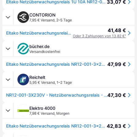
33,07 €
Eltako Netzüberwachungsrelais 1U 10A NR12-001-3x230V
CONTORION
7,95 € Versand
,
2–5 Tage
41,48 €
Eltako Netzüberwachungsrelais 1U 10A NR12-001-3x230V
Oder 3 Zahlungen von 13,82 €
¹
bücher.de
Versandkostenfrei
47,99 €
Eltako Netzüberwachungsrelais NR12-001-3x230V
Reichelt
5,95 € Versand
,
1–2 Tage
47,30 €
NR12-001-3X230V - Netzüberwachungsrelais - 1 Wechsler, 250V/10A
Elektro 4000
7,98 € Versand
,
Morgen
42,83 €
Eltako Netzüberwachungsrelais NR12-001-3x230V 22001330