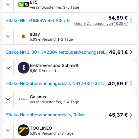
815
Versandkostenfrei
,
3–5 Tage
54,89 €
Eltako NETZÜBERW.RELAIS / ELTAKO NR12-001-3X230V 22001330
Oder 3 Zahlungen von 18,29 €
¹
eBay
5,99 € Versand
,
1–2 Tage
46,61 €
Eltako Nr12-001-3x230v Netzüberwachungsrelais 1w 10a Potenzialfrei
Elektroversand Schmidt
E
6,90 € Versand
40,69 €
eltako Netzüberwachungsrelais NR12-001-3x230V, 1 Wechsler
Galaxus
Versandkostenfrei
,
2–4 Tage
45,37 €
Eltako Netzüberwachungsrelais, Relais
TOOLINEO
5,95 € Versand
,
2–3 Tage