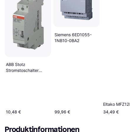
Siemens 6ED1055-
1NB10-0BA2
ABB Stotz
Stromstoschalter
230VAC/110VDC,16A
E290-16-10/230
Eltako MFZ12
10,48 €
99,96 €
34,49 €
Produktinformationen