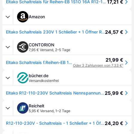
17,21 €
Eltako Schaltrelais für Reihen-EB 1S1Ö 16A R12-110-230V
Amazon
24,57 €
Eltako Schaltrelais 230V 1 Schließer + 1 Öffner R 12.110-230 22110030
CONTORION
7,95 € Versand
,
2–5 Tage
21,99 €
Eltako Schaltrelais f.Reihen-EB 1S1Ö 16A R12-110-230V
Oder 3 Zahlungen von 7,33 €
¹
bücher.de
Versandkostenfrei
25,99 €
Eltako R12-110-230V Schaltrelais Nennspannung: 230 V Schaltstrom (max.): 16 A 1 Öffner, 1 Schließer 1 St.
Reichelt
5,95 € Versand
,
1–2 Tage
24,20 €
R12-110-230V - Schaltrelais - 1 Schließer + 1 Öffner, 230V