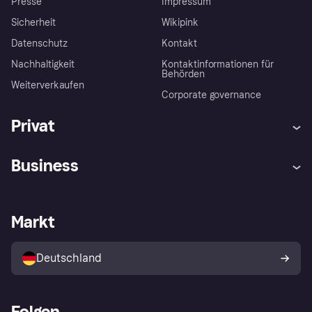
Presse
Impressum
Sicherheit
Wikipink
Datenschutz
Kontakt
Nachhaltigkeit
Kontaktinformationen für
Behörden
Weiterverkaufen
Corporate governance
Privat
Hilfe
Beschwerden
Business
Einloggen
Sicher shoppen mit Klarna
Händlersupport
Entwicklerseite
Mit Klarna einkaufen
Festgeld
Händlerportal
Betriebsstatus
Markt
Klarna App
Datenschutzeinstellungen
Mit Klarna verkaufen
Plattformen und Partner
Shops entdecken
Dein Widerrufsrecht
Deutschland
Käuferschutzrichtlinie
Folgen