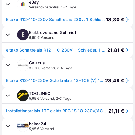
eBay
Versandkostenfrei
,
1–2 Tage
18,30 €
Eltako R12-110-230v Schaltrelais 230v. 1 Schließer + 1 Öffner 16a/250v Ac
Elektroversand Schmidt
E
6,90 € Versand
21,81 €
eltako Schaltrelais R12-110-230V, 1 Schließer, 1 Öffner
Galaxus
3,00 € Versand
,
2–4 Tage
23,49 €
Eltako R12-110-230V Schaltrelais 1S+1OE (V) 16A 2211003, Relais
TOOLINEO
5,95 € Versand
,
2–3 Tage
21,11 €
Installationsrelais 1TE elektr REG 1S 1Ö 230V/AC 16A
heima24
5,95 € Versand