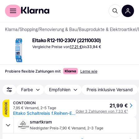
Für Shopper
Für Händler
Klarna
/
Shopping
/
Renovierung & Bau
/
Bauprodukte & Elektroartikel
/
Eltako R12-110-230V (22110030)
Vergleiche Preise von
17,21 €
bis
33,94 €
Probiere flexible Zahlungen mit
Lerne wie
Farbe
Empfohlen
Preis inklusive Versand
CONTORION
ANZEIGE
21,99 €
7,95 € Versand
,
2–5 Tage
Oder 3 Zahlungen von 7,33 €
¹
Eltako Schaltrelais f.Reihen-EB 1S1Ö 16A R12-110-230V
smartkram
·
Niedrigster Preis
7,90 € Versand
,
2–3 Tage