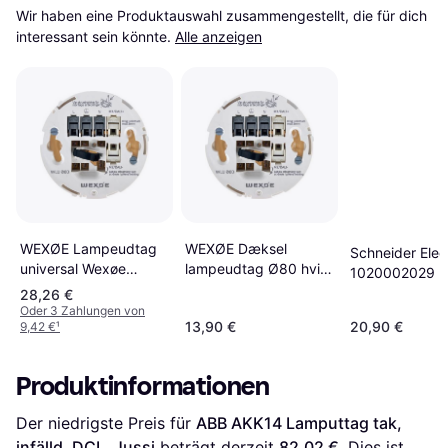
Wir haben eine Produktauswahl zusammengestellt, die für dich 
interessant sein könnte.
Alle anzeigen
WEXØE Lampeudtag
WEXØE Dæksel
Schneider Elect
universal Wexøe
lampeudtag Ø80 hvid
1020002029
perlehvid
9010
28,26 €
Oder 3 Zahlungen von
13,90 €
20,90 €
9,42 €
¹
Produktinformationen
Der niedrigste Preis für 
ABB AKK14 Lamputtag tak, 
infälld, DCL, Jussi
 beträgt derzeit 
82,02 €
. Dies ist 