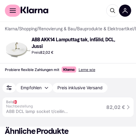
Für Shopper
Für Händler
Klarna
/
Shopping
/
Renovierung & Bau
/
Bauprodukte & Elektroartikel
/
ABB AKK14 Lamputtag tak, infälld, DCL, 
Jussi
Preis
82,02 €
Probiere flexible Zahlungen mit
Lerne wie
Empfohlen
Preis inklusive Versand
Bels
Nachbestellung
82,02 €
ABB DCL lamp socket t/ceiling, white
Ähnliche Produkte