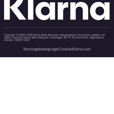
Copyright © 2005-2026 Klarna Bank AB (publ). Headquarters: Stockholm, Sweden. All
rights reserved. Klarna Bank AB (publ). Sveavägen 46, 111 34 Stockholm. Organization
number: 556737-0431
Nutzungsbedingungen
Cookies
Klarna.com