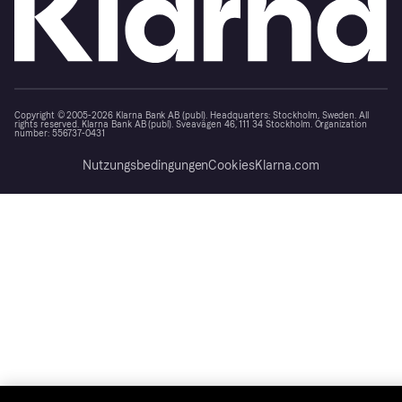
Copyright © 2005-2026 Klarna Bank AB (publ). Headquarters: Stockholm, Sweden. All
rights reserved. Klarna Bank AB (publ). Sveavägen 46, 111 34 Stockholm. Organization
number: 556737-0431
Nutzungsbedingungen
Cookies
Klarna.com