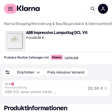
Für Shopper
Für Händler
Klarna
/
Shopping
/
Renovierung & Bau
/
Bauprodukte & Elektroartikel
/
ABB Impressivo Lamputtag DCL Vit
Preis
20,50 €
Probiere flexible Zahlungen mit
Lerne wie
Empfohlen
Preis inklusive Versand
Bels
Nachbestellung
20,50 €
ABB DCL lamp socket t/wall, white
Produktinformationen