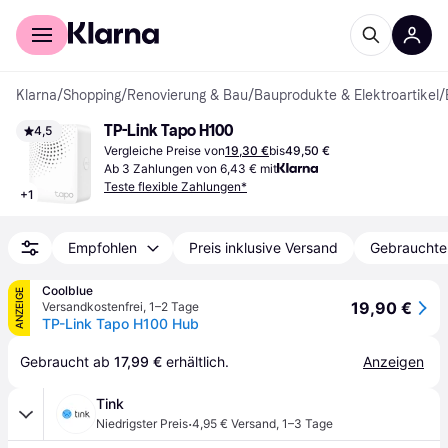
Für Shopper
Für Händler
Klarna
/
Shopping
/
Renovierung & Bau
/
Bauprodukte & Elektroartikel
/
TP-Link Tapo H100
4,5
Vergleiche Preise von
19,30 €
bis
49,50 €
Ab 3 Zahlungen von 6,43 € mit
Teste flexible Zahlungen*
+
1
Empfohlen
Preis inklusive Versand
Gebrauchte
Coolblue
ANZEIGE
19,90 €
Versandkostenfrei
,
1–2 Tage
TP-Link Tapo H100 Hub
Gebraucht ab 
17,99 €
 erhältlich.
Anzeigen
Tink
·
Niedrigster Preis
4,95 € Versand
,
1–3 Tage