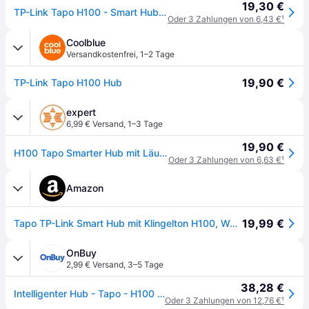
19,30 €
TP-Link Tapo H100 - Smart Hub mit integrierter Sirene - Weiß
Oder 3 Zahlungen von 6,43 €
¹
Coolblue
Versandkostenfrei
,
1–2 Tage
19,90 €
TP-Link Tapo H100 Hub
expert
6,99 € Versand
,
1–3 Tage
19,90 €
H100 Tapo Smarter Hub mit Läuten
Oder 3 Zahlungen von 6,63 €
¹
Amazon
19,99 €
Tapo TP-Link Smart Hub mit Klingelton H100, Weiß, Taste, für Sensoren/Schalter, verbinde bis zu 64 Geräte, 19 Klingeltöne, Nicht kompatibel mit Kasa KE100
OnBuy
2,99 € Versand
,
3–5 Tage
38,28 €
Intelligenter Hub - Tapo - H100 - Verbindet bis zu 64 Geräten - 19 Klingeltöne - Kompatibel mit Google Home
Oder 3 Zahlungen von 12,76 €
¹