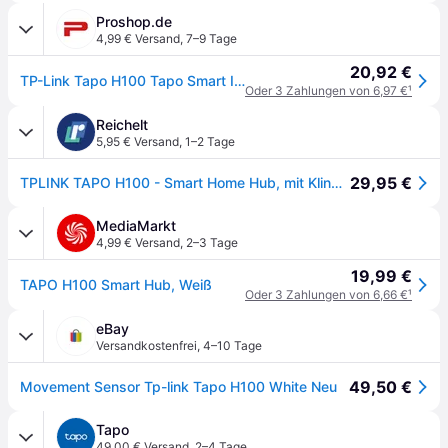
Proshop.de
4,99 € Versand
,
7–9 Tage
20,92 €
TP-Link Tapo H100 Tapo Smart IoT Hub with Chime
Oder 3 Zahlungen von 6,97 €
¹
Reichelt
5,95 € Versand
,
1–2 Tage
29,95 €
TPLINK TAPO H100 - Smart Home Hub, mit Klingel
MediaMarkt
4,99 € Versand
,
2–3 Tage
19,99 €
TAPO H100 Smart Hub, Weiß
Oder 3 Zahlungen von 6,66 €
¹
eBay
Versandkostenfrei
,
4–10 Tage
49,50 €
Movement Sensor Tp-link Tapo H100 White Neu
Tapo
49,00 € Versand
,
2–4 Tage