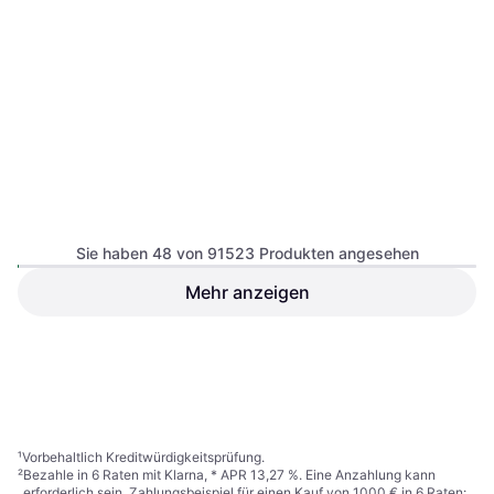
Busch-Jaeger 20 EUC-866
1-Way
Sie haben 48 von 91523 Produkten angesehen
Mehr anzeigen
Brennenstuhl PM 231 E
2.9
13,45 €
12,10 €
9+ Shops
9+ Shops
1
2
3
...
783
...
1563
¹
Vorbehaltlich Kreditwürdigkeitsprüfung.
²
Bezahle in 6 Raten mit Klarna, * APR 13,27 %. Eine Anzahlung kann
erforderlich sein. Zahlungsbeispiel für einen Kauf von 1000 € in 6 Raten: