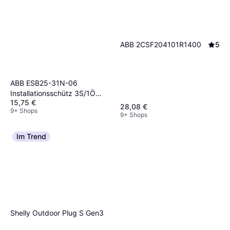
ABB 2CSF204101R1400
5
ABB ESB25-31N-06
Installationsschütz 3S/1Ö
15,75 €
230-240V AC/DC
28,08 €
9+ Shops
(1SAE231111R0631)
9+ Shops
Im Trend
Shelly Outdoor Plug S Gen3