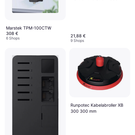
NYM-J 3 x 1,5 mm² 50 m
Grau
Marstek TPM-100CTW
308 €
21,88 €
6 Shops
9 Shops
Runpotec Kabelabroller XB
300 300 mm