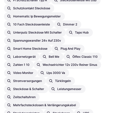
Fi Schutzschalter Typ A
Steckdosenleiste Mit Usb
Schutzkontakt Steckdose
Homematic Ip Bewegungsmelder
10 Fach Steckdosenleiste
Dimmer 2
Unterputz Steckdose Mit Schalter
Tapo Hub
Spannungswandler 24v Auf 230v
Smart Home Steckdose
Plug And Play
Labornetzgerät
Bell Me
Ölflex Classic 110
Zahlen 1 10
Wechselrichter 12v 230v Reiner Sinus
Video Monitor
Ups 3000 Va
Stromversorgungen
Türklingeln
Steckdose & Schalter
Leistungsmesser
Zeitschaltuhren
Mehrfachsteckdosen & Verlängerungskabel