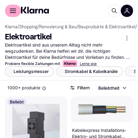
Für Shopper
Für Händler
Klarna
/
Shopping
/
Renovierung & Bau
/
Bauprodukte & Elektroartikel
/
Elektroartikel
Elektroartikel sind aus unserem Alltag nicht mehr 
wegzudenken. Bei Klarna helfen wir dir, die richtigen 
Elektroartikel für deine Bedürfnisse und Vorlieben zu finden. 
Unsere Kategorie bietet eine breite Auswahl, die du mit unseren 
Probiere flexible Zahlungen mit
Lerne wie
praktischen Filtern durchsuchen kannst. Egal, ob du nach 
Leistungsmesser
Stromkabel & Kabelkanäle
S
einem Fernseher, einer Waschmaschine oder einem 
Staubsauger suchst, unsere Filter führen dich schnell zur 
1000+ produkte
Filtern
Beliebtheit
besten Option. Du kannst nach Marke, Preis oder Bewertungen 
filtern, um deine Suche weiter einzugrenzen. So findest du 
genau das Gerät, das deinen Anforderungen entspricht. Lies 
Beliebt
die Nutzerbewertungen, um mehr über die Erfahrungen 
anderer zu erfahren und die richtige Entscheidung zu treffen. 
Beginne deine Suche nach den besten Elektroartikeln hier und 
finde die passenden Geräte für dein Zuhause.
Kabelexpress Installations-
Mehr über elektroartikel »
Elektro- und Stromkabel