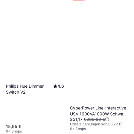
Philips Hue Dimmer
4.6
Switch V2
CyberPower Line-Interactive
USV 1600VA1000W Schwarz
251,17 €
289,02 €
36
Oder 3 Zahlungen von 83,72 €
¹
15,95 €
9+ Shops
9+ Shops