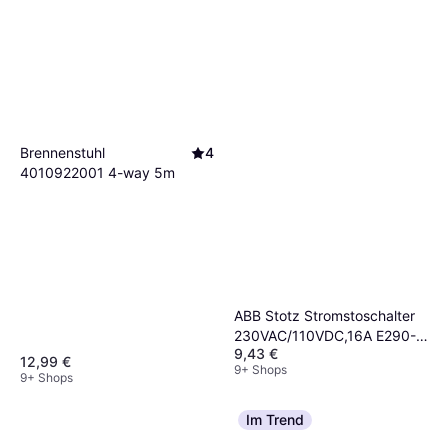
Brennenstuhl
4
4010922001 4-way 5m
ABB Stotz Stromstoschalter
230VAC/110VDC,16A E290-
9,43 €
16-10/230
12,99 €
9+ Shops
9+ Shops
Im Trend