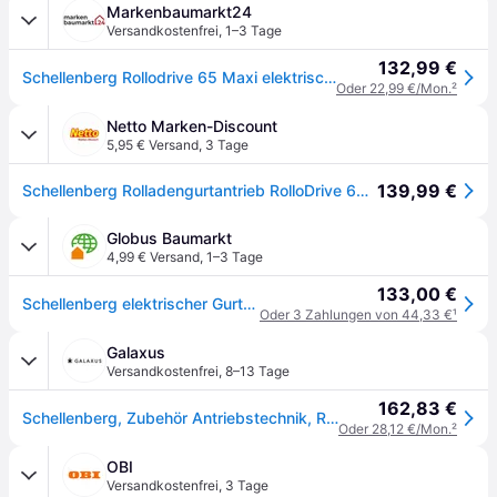
Markenbaumarkt24
Versandkostenfrei
,
1–3 Tage
132,99 €
Schellenberg Rollodrive 65 Maxi elektrischer Gurtwickler max 6 m2 Fläche
Oder 22,99 €/Mon.
²
Netto Marken-Discount
5,95 € Versand
,
3 Tage
139,99 €
Schellenberg Rolladengurtantrieb RolloDrive 65 Standard
Globus Baumarkt
4,99 € Versand
,
1–3 Tage
133,00 €
Schellenberg elektrischer Gurtwickler RolloDrive 65 Standard
Oder 3 Zahlungen von 44,33 €
¹
Galaxus
Versandkostenfrei
,
8–13 Tage
162,83 €
Schellenberg, Zubehör Antriebstechnik, Rollodrive 65 Maxi elektrischer Gurtwickler max 6 m² Fläche
Oder 28,12 €/Mon.
²
OBI
Versandkostenfrei
,
3 Tage