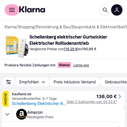
Für Shopper
Für Händler
Klarna
/
Shopping
/
Renovierung & Bau
/
Bauprodukte & Elektroartikel
/
Schellenberg elektrischer Gurtwickler 
Elektrischer Rollladenantrieb
Vergleiche Preise von
119,25 €
bis
195,99 €
Probiere flexible Zahlungen mit
Lerne wie
Empfohlen
Preis inklusive Versand
Gebrauchte
Kaufland.de
ANZEIGE
136,00 €
Versandkostenfrei
,
5–7 Tage
Oder 3 Zahlungen von 45,33 €
¹
Schellenberg Elektrischer Rolladen Gurtwickler Unterputz RolloDrive 65 Standard, Rolladengurtantrieb bis zu 6 m² Rolladenfläche für Rolladengurt mit 23 mm Breite, Zugkraft 45 kg, 22765
Amazon
Niedrigster Preis