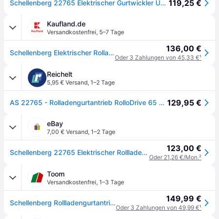
119,25 €
Schellenberg 22765 Elektrischer Gurtwickler Unterputz RolloDrive 65 Standard, Rolladenantrieb bis 6 m² Rollladenfläche,für 23 mm Rolladen-Gurt, Zugkraft max. 45 kg, mit Zeitautomatik, Netzstecker
Kaufland.de
Versandkostenfrei
,
5–7 Tage
136,00 €
Schellenberg Elektrischer Rolladen Gurtwickler Unterputz RolloDrive 65 Standard, Rolladengurtantrieb bis zu 6 m² Rolladenfläche für Rolladengurt mit 23 mm Breite, Zugkraft 45 kg, 22765
Oder 3 Zahlungen von 45,33 €
¹
Reichelt
5,95 € Versand
,
1–2 Tage
129,95 €
AS 22765 - Rolladengurtantrieb RolloDrive 65 Standard
eBay
7,00 € Versand
,
1–2 Tage
123,00 €
Schellenberg 22765 Elektrischer Rollladenaufroller Weiß Rollodrive 65 Ovp
Oder 21,26 €/Mon.
²
Toom
Versandkostenfrei
,
1–3 Tage
149,99 €
Schellenberg Rollladengurtantrieb 'RD 65 Standard Maxi'
Oder 3 Zahlungen von 49,99 €
¹