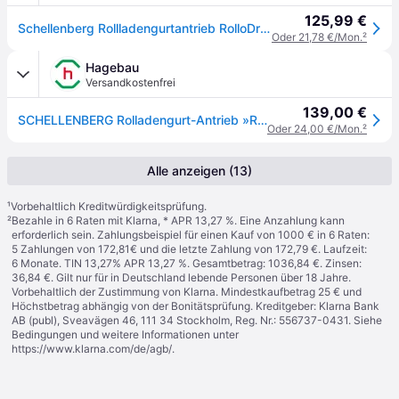
125,99 €
Schellenberg Rollladengurtantrieb RolloDrive 65 Standard
Oder 21,78 €/Mon.
²
Hagebau
Versandkostenfrei
139,00 €
SCHELLENBERG Rolladengurt-Antrieb »ROLLODRIVE 65 STANDARD«, 70 W - weiss
Oder 24,00 €/Mon.
²
Alle anzeigen (13)
¹
Vorbehaltlich Kreditwürdigkeitsprüfung.
²
Bezahle in 6 Raten mit Klarna, * APR 13,27 %. Eine Anzahlung kann
erforderlich sein. Zahlungsbeispiel für einen Kauf von 1000 € in 6 Raten:
5 Zahlungen von 172,81€ und die letzte Zahlung von 172,79 €. Laufzeit:
6 Monate. TIN 13,27% APR 13,27 %. Gesamtbetrag: 1036,84 €. Zinsen:
36,84 €. Gilt nur für in Deutschland lebende Personen über 18 Jahre.
Vorbehaltlich der Zustimmung von Klarna. Mindestkaufbetrag 25 € und
Höchstbetrag abhängig von der Bonitätsprüfung. Kreditgeber: Klarna Bank
AB (publ), Sveavägen 46, 111 34 Stockholm, Reg. Nr.: 556737-0431. Siehe
Bedingungen und weitere Informationen unter
https://www.klarna.com/de/agb/
.