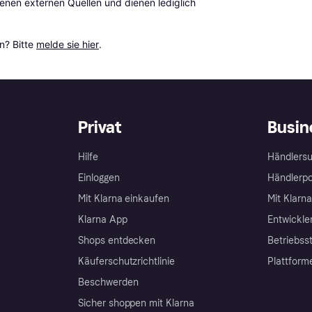
en externen Quellen und dienen lediglich 
? Bitte 
melde sie hier
.
Privat
Busin
Hilfe
Händlersu
Einloggen
Händlerpo
Mit Klarna einkaufen
Mit Klarn
Klarna App
Entwickle
Shops entdecken
Betriebss
Käuferschutzrichtlinie
Plattform
Beschwerden
Sicher shoppen mit Klarna