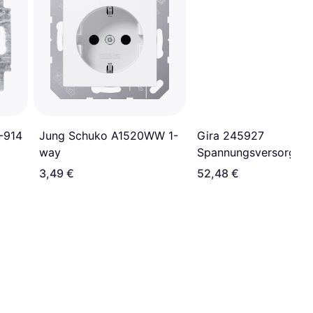
Gira 245927
-914
Jung Schuko A1520WW 1-
Spannungsversorgung
way
System 55
3,49 €
52,48 €