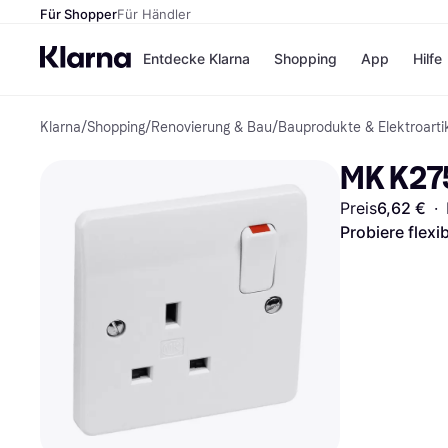
Für Shopper
Für Händler
Entdecke Klarna
Shopping
App
Hilfe
Klarna
/
Shopping
/
Renovierung & Bau
/
Bauprodukte & Elektroarti
Zahlungsmethoden
Shops
Zahlungsmethoden
Kaufla
MK K275
Sofort bezahlen
eBay
Bezahle in 3
Temu
Preis
6,62 €
·
Teilzahlungen
Samsu
Bezahle in bis zu 30
SHEIN
Probiere flexi
Tagen
Ratenzahlung
Alle Shops