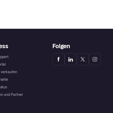
ess
Folgen
pport
rtal
a verkaufen
rseite
tatus
en und Partner