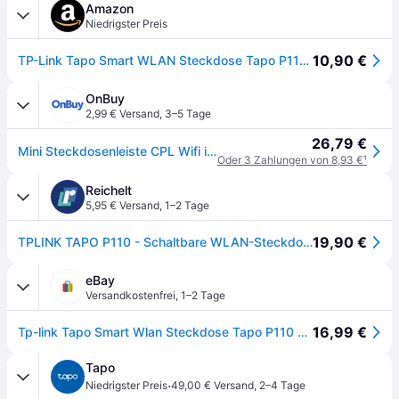
Amazon
Niedrigster Preis
10,90 €
TP-Link Tapo Smart WLAN Steckdose Tapo P110 mit Energieverbrauchskontrolle, Smart Home Alexa Steckdose, funktioniert mit Alexa, Google Home, Sprachsteuerung, Fernzugriff, Kein Hub notwendig, Mini
OnBuy
2,99 € Versand
,
3–5 Tage
26,79 €
Mini Steckdosenleiste CPL Wifi intelligent - TP-LINK - Tapo P110 - 230V - WiFi - Weiß
Oder 3 Zahlungen von 8,93 €
¹
Reichelt
5,95 € Versand
,
1–2 Tage
19,90 €
TPLINK TAPO P110 - Schaltbare WLAN-Steckdose
eBay
Versandkostenfrei
,
1–2 Tage
16,99 €
Tp-link Tapo Smart Wlan Steckdose Tapo P110 Mit Energieverbrauchskontrolle
Tapo
·
Niedrigster Preis
49,00 € Versand
,
2–4 Tage