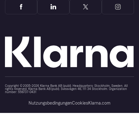
Copyright © 2005-2026 Klarna Bank AB (publ). Headquarters: Stockholm, Sweden. All
rights reserved. Klarna Bank AB (publ). Sveavägen 46, 111 34 Stockholm. Organization
number: 556737-0431
Nutzungsbedingungen
Cookies
Klarna.com