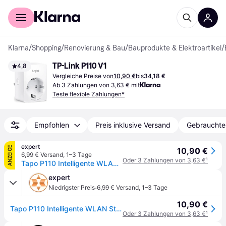
Für Shopper
Für Händler
Klarna
/
Shopping
/
Renovierung & Bau
/
Bauprodukte & Elektroartikel
/
TP-Link P110 V1
4,8
Vergleiche Preise von
10,90 €
bis
34,18 €
Ab 3 Zahlungen von 3,63 € mit
Teste flexible Zahlungen*
Empfohlen
Preis inklusive Versand
Gebrauchte
expert
ANZEIGE
10,90 €
6,99 € Versand
,
1–3 Tage
Oder 3 Zahlungen von 3,63 €
¹
Tapo P110 Intelligente WLAN Steckdose mit Verbrauchsmessung
expert
·
Niedrigster Preis
6,99 € Versand
,
1–3 Tage
10,90 €
Tapo P110 Intelligente WLAN Steckdose mit Verbrauchsmessung
Oder 3 Zahlungen von 3,63 €
¹