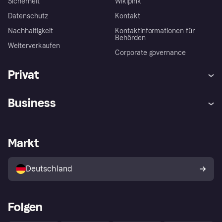
Sicherheit
Wikipink
Datenschutz
Kontakt
Nachhaltigkeit
Kontaktinformationen für
Behörden
Weiterverkaufen
Corporate governance
Privat
Hilfe
Beschwerden
Business
Einloggen
Sicher shoppen mit Klarna
Händlersupport
Entwicklerseite
Mit Klarna einkaufen
Festgeld
Händlerportal
Betriebsstatus
Markt
Klarna App
Datenschutzeinstellungen
Mit Klarna verkaufen
Plattformen und Partner
Shops entdecken
Dein Widerrufsrecht
Deutschland
Käuferschutzrichtlinie
Folgen