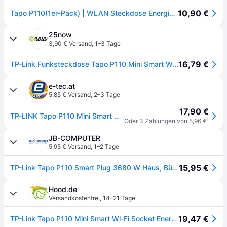
10,90 €
Tapo P110(1er-Pack) | WLAN Steckdose Energieüberwachung
25now
3,90 € Versand
,
1–3 Tage
16,79 €
TP-Link Funksteckdose Tapo P110 Mini Smart Wi-Fi Socket 1er
e-tec.at
5,85 € Versand
,
2–3 Tage
17,90 €
TP-LINK Tapo P110 Mini Smart WLAN-Steckdose
Oder 3 Zahlungen von 5,96 €
¹
JB-COMPUTER
5,95 € Versand
,
1–2 Tage
15,95 €
TP-Link Tapo P110 Smart Plug 3680 W Haus, Büro Weiß
Hood.de
Versandkostenfrei
,
14–21 Tage
19,47 €
TP-Link Tapo P110 Mini Smart Wi-Fi Socket Energy Monitoring