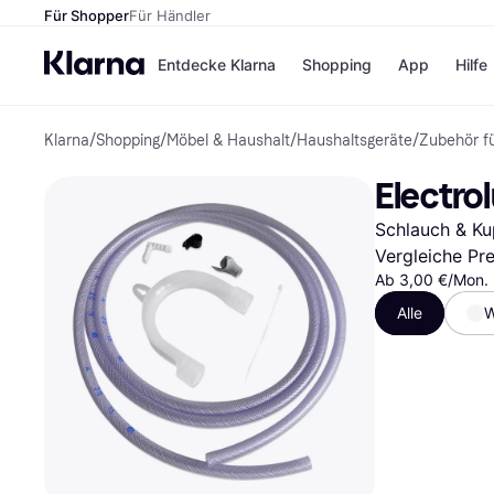
Für Shopper
Für Händler
Entdecke Klarna
Shopping
App
Hilfe
Klarna
/
Shopping
/
Möbel & Haushalt
/
Haushaltsgeräte
/
Zubehör f
Zahlungsmethoden
Shops
Zahlungsmethoden
Kaufla
Electro
Sofort bezahlen
eBay
Bezahle in 3
Temu
Schlauch & K
Teilzahlungen
Samsu
Bezahle in bis zu 30
SHEIN
Vergleiche Pr
Tagen
Ab 3,00 €/Mon. 
Ratenzahlung
Alle
W
Alle Shops