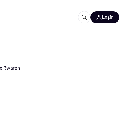
Login
Weitere Informationen
sstattung
M
Was ist Klarna?
Artikel
Weißwaren
tegorien