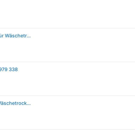
E2YH01 Zubehörset zur Kondenswasserableitung für Wäschetrockner #1
979 338
AEG Zubehörset zur Kondenswasserableitung für Wäschetrockner 9029793388