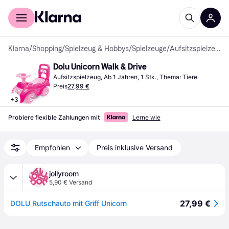
Für Shopper
Für Händler
Klarna
/
Shopping
/
Spielzeug & Hobbys
/
Spielzeuge
/
Aufsitzspielzeuge
Dolu Unicorn Walk & Drive
Aufsitzspielzeug, Ab 1 Jahren, 1 Stk., Thema: Tiere
Preis
27,99 €
+
3
Probiere flexible Zahlungen mit
Lerne wie
Empfohlen
Preis inklusive Versand
jollyroom
5,90 € Versand
27,99 €
DOLU Rutschauto mit Griff Unicorn