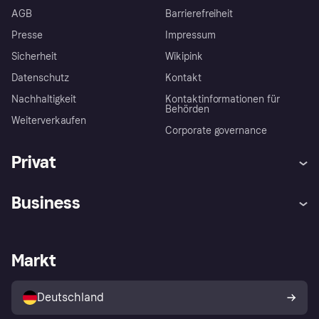
AGB
Barrierefreiheit
Presse
Impressum
Sicherheit
Wikipink
Datenschutz
Kontakt
Nachhaltigkeit
Kontaktinformationen für
Behörden
Weiterverkaufen
Corporate governance
Privat
Hilfe
Beschwerden
Business
Einloggen
Sicher shoppen mit Klarna
Händlersupport
Entwicklerseite
Mit Klarna einkaufen
Festgeld
Händlerportal
Betriebsstatus
Markt
Klarna App
Datenschutzeinstellungen
Mit Klarna verkaufen
Plattformen und Partner
Shops entdecken
Dein Widerrufsrecht
Deutschland
Käuferschutzrichtlinie