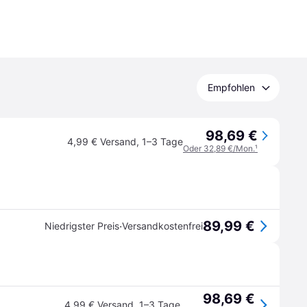
Empfohlen
98,69 €
4,99 € Versand
,
1–3 Tage
Oder 32,89 €/Mon.
¹
89,99 €
·
Niedrigster Preis
Versandkostenfrei
98,69 €
4,99 € Versand
,
1–3 Tage