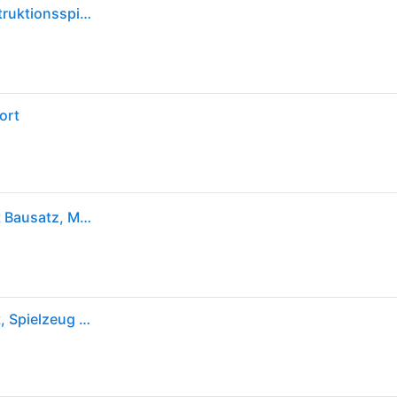
LEGO Friends 42673 Hotel am Strand Urlaub - Konstruktionsspielzeug ab 8 Jahren
ort
LEGO Friends 42673 Familienurlaub im Strandresort Bausatz, Mehrfarbig
LEGO Friends 42673 Familienurlaub im Strandresort, Spielzeug Figuren Set