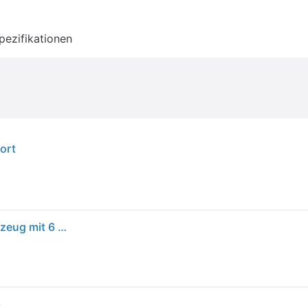
pezifikationen
ort
LEGO Friends Familienurlaub im Strandresort - Spielzeug mit 6 Mini-Puppen, Schildkröten- und Delfinfiguren, Eisdiele und Zubehör - Kinder Geschenk für Mädchen ab 8 Jahren - 42673
t