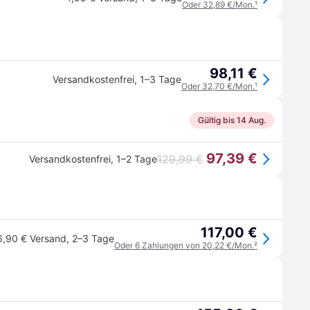
Oder 32,89 €/Mon.
¹
98,11 €
Versandkostenfrei
,
1–3 Tage
Oder 32,70 €/Mon.
¹
Gültig bis 14 Aug.
97,39 €
129,99 €
Versandkostenfrei
,
1–2 Tage
117,00 €
6,90 € Versand
,
2–3 Tage
Oder 6 Zahlungen von 20,22 €/Mon.
²