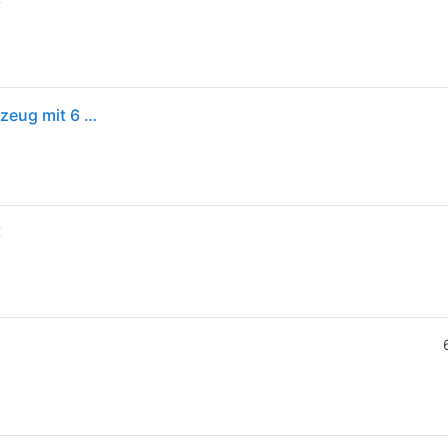
LEGO Friends Familienurlaub im Strandresort - Spielzeug mit 6 Mini-Puppen, Schildkröte & Delfin Tierfigur, Eisstand und Zubehör - Kreatives Geschenk zum Geburtstag für Mädchen ab 8 Jahren - 42673
t