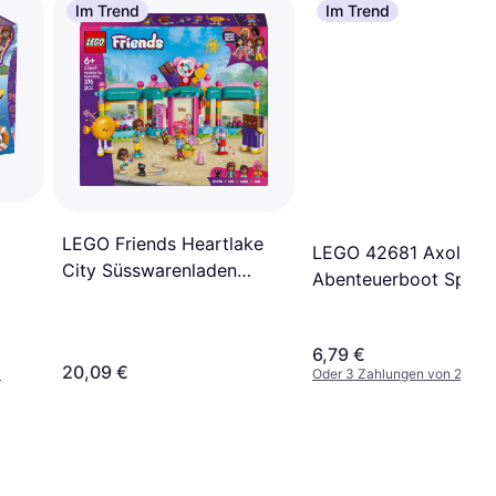
Im Trend
Im Trend
LEGO Friends Heartlake
LEGO 42681 Axolotl
City Süsswarenladen
Abenteuerboot Spiel
42649
6,79 €
20,09 €
¹
Oder 3 Zahlungen von 2,26 €