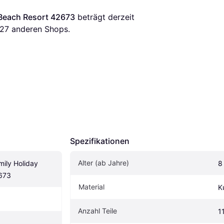
 Beach Resort 42673
 beträgt derzeit 
27
 anderen Shops.
Spezifikationen
Alter (ab Jahre)
ily Holiday 
8
673
Material
K
Anzahl Teile
1