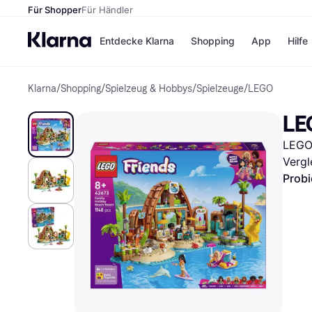
Für Shopper
Für Händler
Entdecke Klarna
Shopping
App
Hilfe
Klarna
/
Shopping
/
Spielzeug & Hobbys
/
Spielzeuge
/
LEGO
Zahlungsmethoden
Shops
Zahlungsmethoden
Kaufla
LE
Sofort bezahlen
eBay
Bezahle in 3
Temu
LEGO 
Teilzahlungen
Samsu
Bezahle in bis zu 30
SHEIN
Vergl
Tagen
Probi
Ratenzahlung
Alle Shops