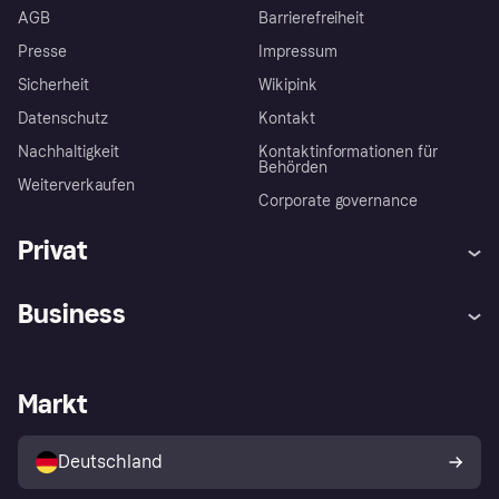
AGB
Barrierefreiheit
Presse
Impressum
Sicherheit
Wikipink
Datenschutz
Kontakt
Nachhaltigkeit
Kontaktinformationen für
Behörden
Weiterverkaufen
Corporate governance
Privat
Hilfe
Beschwerden
Business
Einloggen
Sicher shoppen mit Klarna
Händlersupport
Entwicklerseite
Mit Klarna einkaufen
Festgeld
Händlerportal
Betriebsstatus
Markt
Klarna App
Datenschutzeinstellungen
Mit Klarna verkaufen
Plattformen und Partner
Shops entdecken
Dein Widerrufsrecht
Deutschland
Käuferschutzrichtlinie