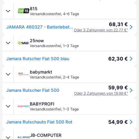
815
Versandkostenfrei
,
4–6 Tage
68,31 €
JAMARA 460327 - Batteriebetrieben - Auto - 1 Jahr(e) - 4 Rad/Räder - Schwarz - Blau - 3 Jahr(e)
Oder 3 Zahlungen von 22,77 €
¹
25now
Versandkostenfrei
,
1–3 Tage
62,30 €
Jamara Rutscher Fiat 500 blau
babymarkt
Versandkostenfrei
,
2–4 Tage
59,99 €
Jamara Rutscher Fiat 500
Oder 3 Zahlungen von 19,99 €
¹
BABYPROFI
Versandkostenfrei
,
1–3 Tage
54,99 €
Jamara Rutschauto Fiat 500 Rot
JB-COMPUTER