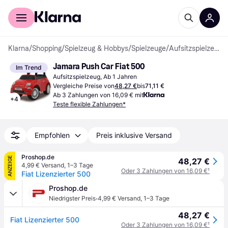
Für Shopper
Für Händler
Klarna
/
Shopping
/
Spielzeug & Hobbys
/
Spielzeuge
/
Aufsitzspielzeuge
Jamara Push Car Fiat 500
Im Trend
Aufsitzspielzeug, Ab 1 Jahren
Vergleiche Preise von
48,27 €
bis
71,11 €
Ab 3 Zahlungen von 16,09 € mit
+
4
Teste flexible Zahlungen*
Empfohlen
Preis inklusive Versand
Proshop.de
ANZEIGE
48,27 €
4,99 € Versand
,
1–3 Tage
Oder 3 Zahlungen von 16,09 €
¹
Fiat Lizenzierter 500
Proshop.de
·
Niedrigster Preis
4,99 € Versand
,
1–3 Tage
48,27 €
Fiat Lizenzierter 500
Oder 3 Zahlungen von 16,09 €
¹