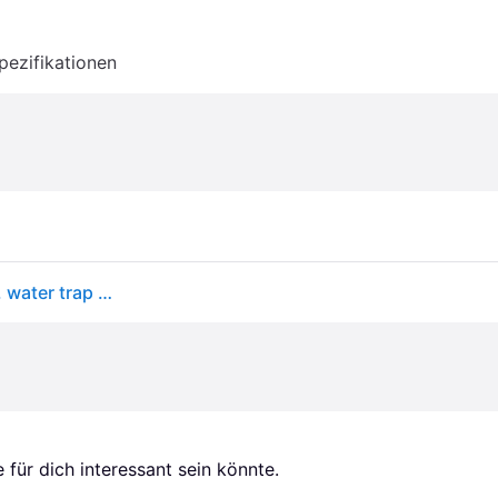
pezifikationen
Unidrain Drain unit w/horizontal outlet Ø50 mm incl. water trap corner drain
für dich interessant sein könnte.