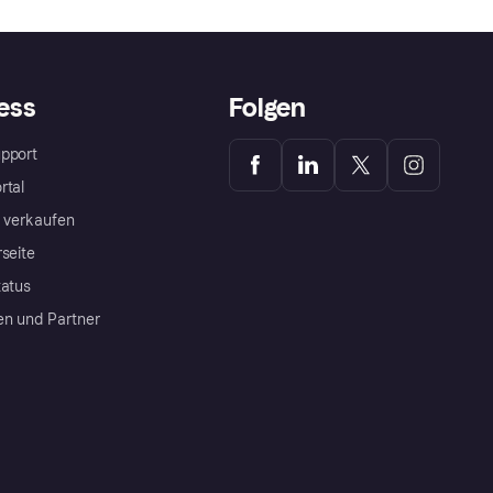
ess
Folgen
pport
rtal
a verkaufen
rseite
tatus
en und Partner