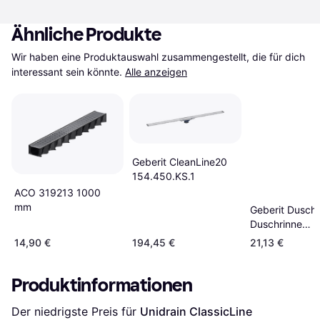
Ähnliche Produkte
Wir haben eine Produktauswahl zusammengestellt, die für dich 
interessant sein könnte.
Alle anzeigen
Geberit CleanLine20
154.450.KS.1
ACO 319213 1000
mm
Geberit Duschr
Duschrinne
cleanline60 9
14,90 €
194,45 €
21,13 €
Produktinformationen
Der niedrigste Preis für 
Unidrain ClassicLine 