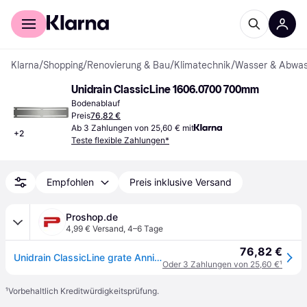
Für Shopper
Für Händler
Klarna
/
Shopping
/
Renovierung & Bau
/
Klimatechnik
/
Wasser & Abwas
Unidrain ClassicLine 1606.0700 700mm
Bodenablauf
Preis
76,82 €
Ab 3 Zahlungen von 25,60 € mit
+
2
Teste flexible Zahlungen*
Empfohlen
Preis inklusive Versand
Proshop.de
4,99 € Versand
,
4–6 Tage
76,82 €
Unidrain ClassicLine grate Anniversario 700 mm
Oder 3 Zahlungen von 25,60 €
¹
¹
Vorbehaltlich Kreditwürdigkeitsprüfung.