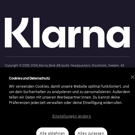
Copyright © 2005-2026 Klarna Bank AB (publ). Headquarters: Stockholm, Sweden. All
rights reserved. Klarna Bank AB (publ). Sveavägen 46, 111 34 Stockholm. Organization
number: 556737-0431
Cookies und Datenschutz
Nutzungsbedingungen
Cookies
Klarna.com
Wir verwenden Cookies, damit unsere Website optimal funktioniert, und
um dein Surfverhalten zu analysieren und zu personalisieren. Außerdem
teilen wir Daten mit unseren Werbepartner:innen. Du kannst deine
Präferenzen jederzeit verwalten oder deine Einwilligung widerrufen.
Einstellungen ändern
Alle ablehnen
Alles zulassen