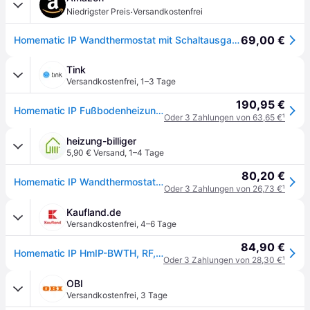
·
Niedrigster Preis
Versandkostenfrei
69,00 €
Homematic IP Wandthermostat mit Schaltausgang für Markenschalter
Tink
Versandkostenfrei
,
1–3 Tage
190,95 €
Homematic IP Fußbodenheizungs Set verkabelt für 2 Räume - mit Access Point 2
Oder 3 Zahlungen von 63,65 €
¹
heizung-billiger
5,90 € Versand
,
1–4 Tage
80,20 €
Homematic IP Wandthermostat mit Schaltausgang für Markenschalter, 86x86x54mm, 230V, beleuchtetes LC-Display, Weiß 150628A0
Oder 3 Zahlungen von 26,73 €
¹
Kaufland.de
Versandkostenfrei
,
4–6 Tage
84,90 €
Homematic IP HmIP-BWTH, RF, Weiß, IP20, 130 m, LCD, 230 V
Oder 3 Zahlungen von 28,30 €
¹
OBI
Versandkostenfrei
,
3 Tage