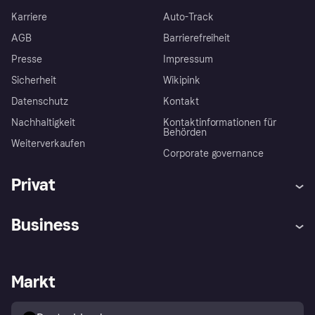
Karriere
Auto-Track
AGB
Barrierefreiheit
Presse
Impressum
Sicherheit
Wikipink
Datenschutz
Kontakt
Nachhaltigkeit
Kontaktinformationen für
Behörden
Weiterverkaufen
Corporate governance
Privat
Hilfe
Beschwerden
Business
Einloggen
Sicher shoppen mit Klarna
Händlersupport
Entwicklerseite
Mit Klarna einkaufen
Festgeld
Händlerportal
Betriebsstatus
Markt
Klarna App
Datenschutzeinstellungen
Mit Klarna verkaufen
Plattformen und Partner
Shops entdecken
Dein Widerrufsrecht