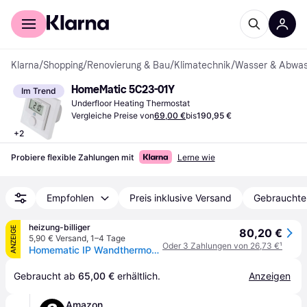
Für Shopper
Für Händler
Klarna
/
Shopping
/
Renovierung & Bau
/
Klimatechnik
/
Wasser & Abwas
HomeMatic 5C23-01Y
Im Trend
Underfloor Heating Thermostat
Vergleiche Preise von
69,00 €
bis
190,95 €
+
2
Probiere flexible Zahlungen mit
Lerne wie
Empfohlen
Preis inklusive Versand
Gebrauchte
heizung-billiger
ANZEIGE
80,20 €
5,90 € Versand
,
1–4 Tage
Oder 3 Zahlungen von 26,73 €
¹
Homematic IP Wandthermostat mit Schaltausgang für Markenschalter, 86x86x54mm, 230V, beleuchtetes LC-Display, Weiß 150628A0
Gebraucht ab 
65,00 €
 erhältlich.
Anzeigen
Amazon