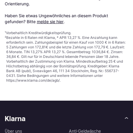
Orientierung.

Haben Sie etwas Ungewöhnliches an diesem Produkt 
gefunden? Bitte 
melde sie hier
.
¹
Vorbehaltlich Kreditwürdigkeitsprüfung.
²
Bezahle in 6 Raten mit Klarna, * APR 13,27 %. Eine Anzahlung kann
erforderlich sein. Zahlungsbeispiel für einen Kauf von 1000 € in 6 Raten:
5 Zahlungen von 172,81€ und die letzte Zahlung von 172,79 €. Laufzeit:
6 Monate. TIN 13,27% APR 13,27 %. Gesamtbetrag: 1036,84 €. Zinsen:
36,84 €. Gilt nur für in Deutschland lebende Personen über 18 Jahre.
Vorbehaltlich der Zustimmung von Klarna. Mindestkaufbetrag 25 € und
Höchstbetrag abhängig von der Bonitätsprüfung. Kreditgeber: Klarna
Bank AB (publ), Sveavägen 46, 111 34 Stockholm, Reg. Nr.: 556737-
0431. Siehe Bedingungen und weitere Informationen unter
https://www.klarna.com/de/agb/
.
Klarna
Über uns
Anti-Geldwäsche