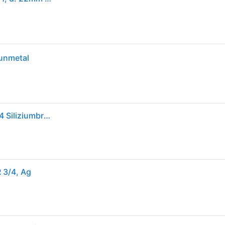
gunmetal
Viega Übergangsstück Sanpress 2211 22 mm x R 3/4 Siliziumbronze
 3/4, Ag