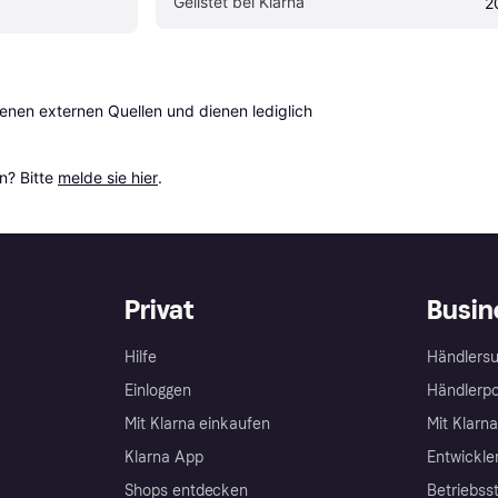
Gelistet bei Klarna
2
en externen Quellen und dienen lediglich 
? Bitte 
melde sie hier
.
Privat
Busin
Hilfe
Händlersu
Einloggen
Händlerpo
Mit Klarna einkaufen
Mit Klarn
Klarna App
Entwickle
Shops entdecken
Betriebss