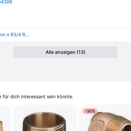
04306
Viega Übergangsstück mit SC Sanpress 2211 in 22mm x R3/4 Rotguss
Alle anzeigen (13)
für dich interessant sein könnte.
-30%