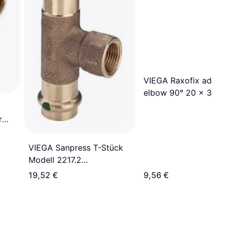
VIEGA Raxofix adapte
elbow 90° 20 x 34
female/male
r
1/2
VIEGA Sanpress T-Stück
Modell 2217.2
28mmxDN15(1/2)x28mm
19,52 €
9,56 €