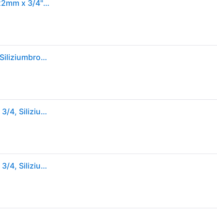
Pressfitting Viega Sanpress 2211 Übergangsstück 22mm x 3/4" AG
Viega Sanpress 2211 Übergangsstück 22 x 3/4 AG ,Siliziumbronze 104306
Viega Sanpress Übergangsstück 104306 22 mm x R 3/4, Siliziumbronze, SC-Contur, Mehrkant
Viega Sanpress Übergangsstück 104306 22 mm x R 3/4, Siliziumbronze, SC-Contur, Mehrkant