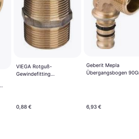
Geberit Mepla
VIEGA Rotguß-
Übergangsbogen 90G
Gewindefitting
mit AG Rotguss d20-R
Doppelnippel Typ 3280
602252005
3/8'' axa
m
0,88 €
6,93 €