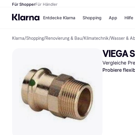
Für Shopper
Für Händler
Entdecke Klarna
Shopping
App
Hilfe
Klarna
/
Shopping
/
Renovierung & Bau
/
Klimatechnik
/
Wasser & A
Zahlungsmethoden
Shops
Zahlungsmethoden
Kaufla
VIEGA S
Sofort bezahlen
eBay
Bezahle in 3
Temu
Vergleiche Pr
Teilzahlungen
Samsu
Bezahle in bis zu 30
SHEIN
Probiere flexi
Tagen
Ratenzahlung
Alle Shops