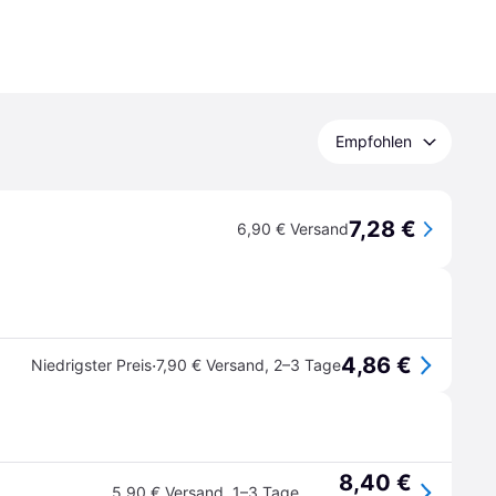
Empfohlen
7,28 €
6,90 € Versand
4,86 €
·
Niedrigster Preis
7,90 € Versand
,
2–3 Tage
8,40 €
5,90 € Versand
,
1–3 Tage