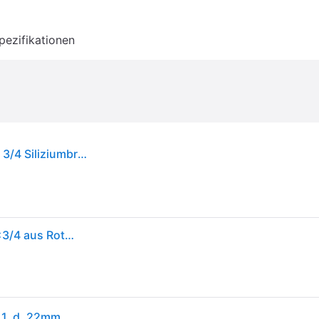
pezifikationen
Viega Übergangsstück Sanpress 2211 22 mm x R 3/4 Siliziumbronze
Übergangsstück SANPRESS Nr.2211,104306 AG 22x3/4 aus Rotguss
Viega Sanpress Übergangsstück mit SC-Contur 2211, d. 22mm x R 3/4", Siliziumbronze 104306