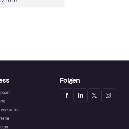
021-11-17
ess
Folgen
pport
rtal
a verkaufen
rseite
tatus