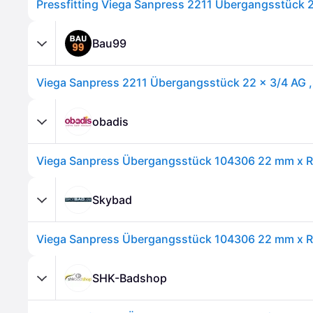
Bau99
obadis
Skybad
SHK-Badshop