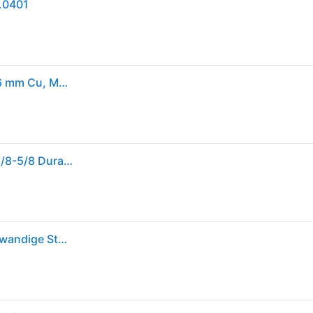
7.0401
Rothenberger 70401 Rohrabschneider Minicut 3 - 16 mm Cu, Ms, AL, dünnwandige St
ROTHENBERGER Rohrabschneider Kupfer 3-16mm,1/8-5/8 Duramantbeschichtet (70401)
Rohrabschneider MINICUT 3-16mm Cu,Ms,AL,dünnwandige Stahlrohre ROTHENBERGER