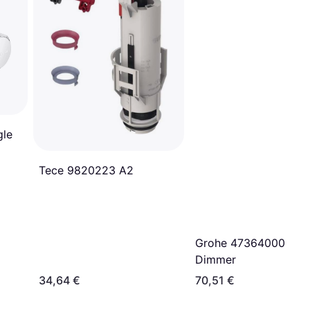
gle
Tece 9820223 A2
Grohe 47364000 Aqu
Dimmer
34,64 €
70,51 €