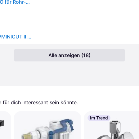
Mini-Rohrabschneider MINICUT I PRO/MINICUT II PRO für Rohr-Ø: 3–16 mm
Rothenberger Mini-Rohrabschneider MINICUT I PRO/MINICUT II PRO Kupfer-Rohrabschneider 3 - 16 mm
Alle anzeigen (18)
für dich interessant sein könnte.
Im Trend