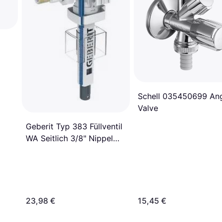
Schell 035450699 An
Valve
Geberit Typ 383 Füllventil
WA Seitlich 3/8" Nippel
aus Messing für UP-SPK
23,98 €
15,45 €