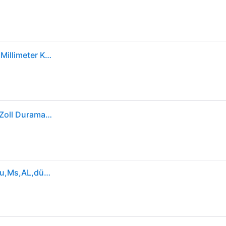
Rothenberger MINICUT I Pro Rohrabschneider 3x16 Millimeter Kupferrohr 70401
Rothenberger Rohrabschneider Kupfer 3-22mm,7/8Zoll Duramantbeschichtet
Rothenberger Rohrabschneider MINICUT 3-16mm Cu,Ms,AL,dünnwandige Stahlrohre