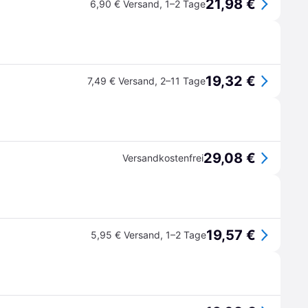
21,98 €
6,90 € Versand
,
1–2 Tage
19,32 €
7,49 € Versand
,
2–11 Tage
29,08 €
Versandkostenfrei
19,57 €
5,95 € Versand
,
1–2 Tage