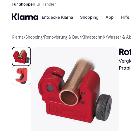
Für Shopper
Für Händler
Entdecke Klarna
Shopping
App
Hilfe
Klarna
/
Shopping
/
Renovierung & Bau
/
Klimatechnik
/
Wasser & A
Zahlungsmethoden
Shops
Zahlungsmethoden
Kaufla
Ro
Sofort bezahlen
eBay
Bezahle in 3 Teilzahlunge
Temu
Vergl
Bezahle in bis zu 30 Tage
Samsu
Ratenzahlung
SHEIN
Probi
Alle Shops