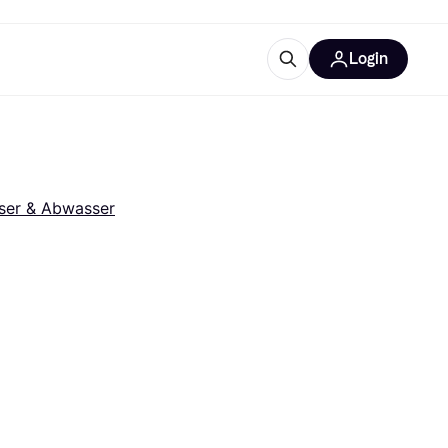
Login
Weitere Informationen
sstattung
M
Was ist Klarna?
Artikel
ser & Abwasser
tegorien