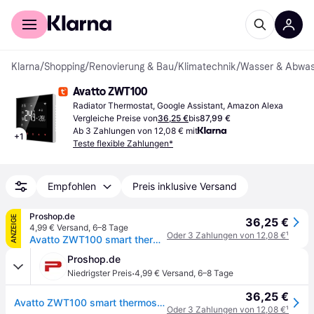
Für Shopper
Für Händler
Klarna
/
Shopping
/
Renovierung & Bau
/
Klimatechnik
/
Wasser & Abwas
Avatto ZWT100
Radiator Thermostat, Google Assistant, Amazon Alexa
Vergleiche Preise von
36,25 €
bis
87,99 €
Ab 3 Zahlungen von 12,08 € mit
+
1
Teste flexible Zahlungen*
Empfohlen
Preis inklusive Versand
Proshop.de
ANZEIGE
36,25 €
4,99 € Versand
,
6–8 Tage
Oder 3 Zahlungen von 12,08 €
¹
Avatto ZWT100 smart thermostat 3A ZigBee water heater TUYA
Proshop.de
·
Niedrigster Preis
4,99 € Versand
,
6–8 Tage
36,25 €
Avatto ZWT100 smart thermostat 3A ZigBee water heater TUYA
Oder 3 Zahlungen von 12,08 €
¹