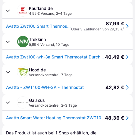
Kaufland.de
4,95 € Versand
,
2–4 Tage
87,99 €
Avatto Zwt100 Smart Thermostat 3A Zigbee Tuya Warmwasserbereiter
Oder 3 Zahlungen von 29,33 €
¹
Trekkinn
5,99 € Versand
,
10 Tage
40,49 €
Avatto Zwt100-wh-3a Smart Thermostat Durchsichtig
Hood.de
Versandkostenfrei
,
7 Tage
42,82 €
Avatto - ZWT100-WH-3A - Thermostat
Galaxus
Versandkostenfrei
,
2–3 Tage
48,36 €
Avatto Smart Water Heating Thermostat ZWT100 3A Zigbee Tuya, Thermostat, Weiss
Das Produkt ist auch bei 
1
Shop
 erhältlich, die 