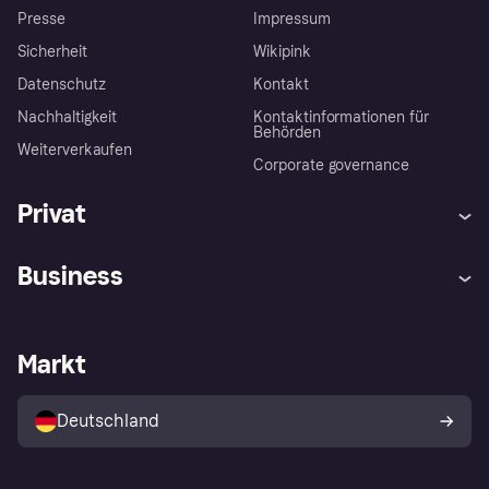
Presse
Impressum
Sicherheit
Wikipink
Datenschutz
Kontakt
Nachhaltigkeit
Kontaktinformationen für
Behörden
Weiterverkaufen
Corporate governance
Privat
Hilfe
Beschwerden
Business
Einloggen
Sicher shoppen mit Klarna
Händlersupport
Entwicklerseite
Mit Klarna einkaufen
Festgeld
Händlerportal
Betriebsstatus
Markt
Klarna App
Datenschutzeinstellungen
Mit Klarna verkaufen
Plattformen und Partner
Shops entdecken
Dein Widerrufsrecht
Deutschland
Käuferschutzrichtlinie