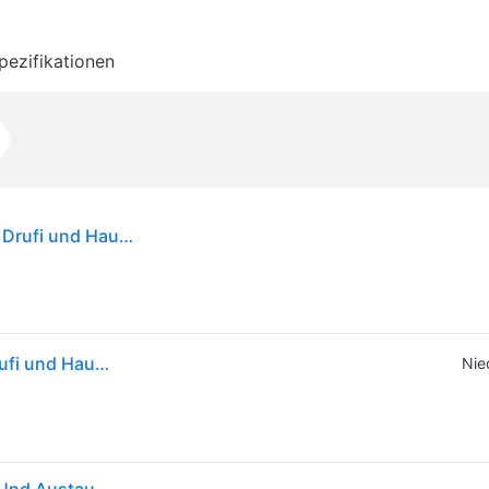
pezifikationen
SYR Sasserath Druckmindererpatrone für für alle Drufi und Hauswasserstationen bis DN 32, Drufi DFR/DFF bis Baujahr 2010 2315.00.910
SYR Sasserath Druckmindererpatrone für für alle Drufi und Hauswasserstationen bis DN 32, Drufi DFR/DFF bis Baujahr 2010 2315.00.910
Nie