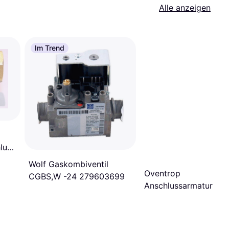
Alle anzeigen
Im Trend
hluss
Wolf Gaskombiventil
Oventrop
CGBS,W -24 279603699
Anschlussarmatur
1184035 G 1/2"
schwenkbar