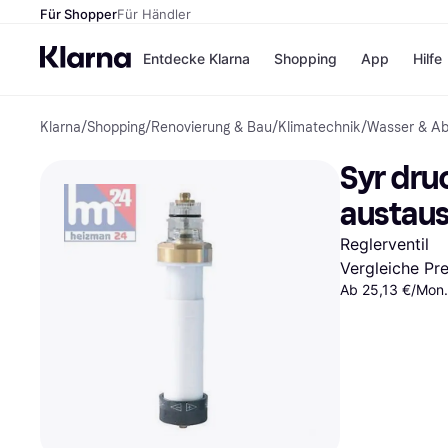
Für Shopper
Für Händler
Entdecke Klarna
Shopping
App
Hilfe
Klarna
/
Shopping
/
Renovierung & Bau
/
Klimatechnik
/
Wasser & A
Zahlungsmethoden
Shops
Zahlungsmethoden
Kaufla
Syr dru
Sofort bezahlen
eBay
Bezahle in 3
Temu
austaus
Teilzahlungen
Samsu
Bezahle in bis zu 30
SHEIN
Reglerventil
Tagen
Vergleiche Pr
Ratenzahlung
Ab 25,13 €/Mon.
Alle Shops