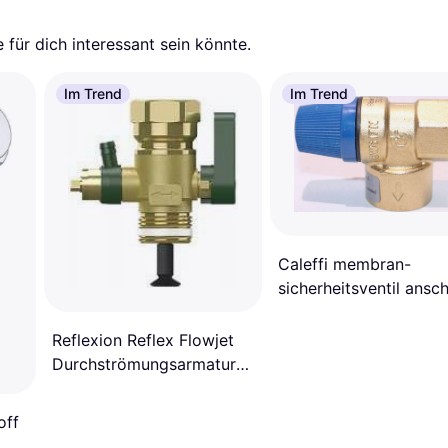
für dich interessant sein könnte.
Im Trend
Im Trend
Caleffi membran-
sicherheitsventil ansc
eintritt 3/4" 95 mm
Reflexion Reflex Flowjet
Durchströmungsarmatur
3/4"
off