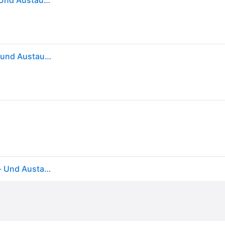
Syr Druckminderpatrone 231500910 Als Nachrüst- Und Austauschsatz
SYR Druckminderpatrone 231500910 als Nachrüst- und Austauschsatz
Syr - Druckminderpatrone 231500910 Als Nachrüst- Und Austauschsatz