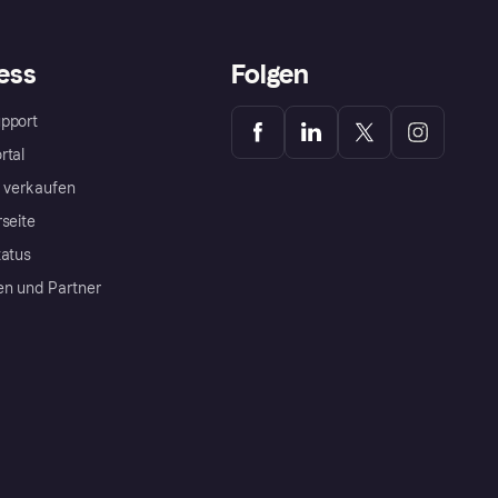
ess
Folgen
pport
rtal
a verkaufen
rseite
tatus
en und Partner