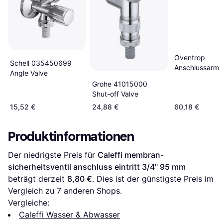
Oventrop
Schell 035450699
Anschlussarma
Angle Valve
1184035 G 1/2
Grohe 41015000
schwenkbar
Shut-off Valve
15,52 €
24,88 €
60,18 €
Produktinformationen
Der niedrigste Preis für 
Caleffi membran-
sicherheitsventil anschluss eintritt 3/4" 95 mm
beträgt derzeit 
8,80 €
. Dies ist der günstigste Preis im 
Vergleich zu 
7
 anderen Shops.
Vergleiche:
Caleffi Wasser & Abwasser