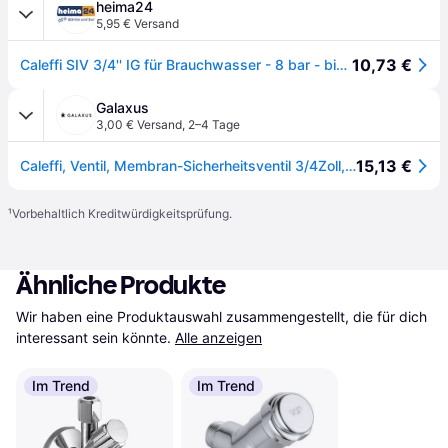
heima24
5,95 € Versand
10,73 €
Caleffi SIV 3/4'' IG für Brauchwasser - 8 bar - bis 100°C - 1'' IG
Galaxus
3,00 € Versand
,
2–4 Tage
15,13 €
Caleffi, Ventil, Membran-Sicherheitsventil 3/4Zoll, 8 bar
¹
Vorbehaltlich Kreditwürdigkeitsprüfung.
Ähnliche Produkte
Wir haben eine Produktauswahl zusammengestellt, die für dich 
interessant sein könnte.
Alle anzeigen
Im Trend
Im Trend