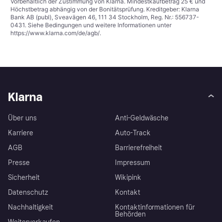
Vorbehaltlich der Zustimmung von Klarna. Mindestkaufbetrag 25 € und
Höchstbetrag abhängig von der Bonitätsprüfung. Kreditgeber: Klarna
Bank AB (publ), Sveavägen 46, 111 34 Stockholm, Reg. Nr.: 556737-
0431. Siehe Bedingungen und weitere Informationen unter
https://www.klarna.com/de/agb/
.
Klarna
Über uns
Anti-Geldwäsche
Karriere
Auto-Track
AGB
Barrierefreiheit
Presse
Impressum
Sicherheit
Wikipink
Datenschutz
Kontakt
Nachhaltigkeit
Kontaktinformationen für
Behörden