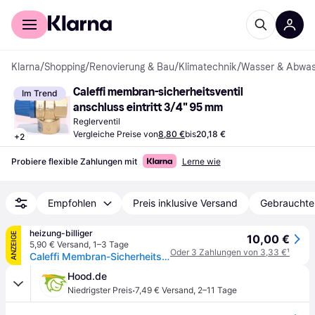
Für Shopper
Für Händler
Klarna
/
Shopping
/
Renovierung & Bau
/
Klimatechnik
/
Wasser & Abwas
Caleffi membran-sicherheitsventil 
Im Trend
anschluss eintritt 3/4" 95 mm
Reglerventil
Vergleiche Preise von
8,80 €
bis
20,18 €
+
2
Probiere flexible Zahlungen mit
Lerne wie
Empfohlen
Preis inklusive Versand
Gebrauchte
heizung-billiger
ANZEIGE
10,00 €
5,90 € Versand
,
1–3 Tage
Oder 3 Zahlungen von 3,33 €
¹
Caleffi Membran-Sicherheitsventil 3/4Z, 8 bar 531580
Hood.de
·
Niedrigster Preis
7,49 € Versand
,
2–11 Tage