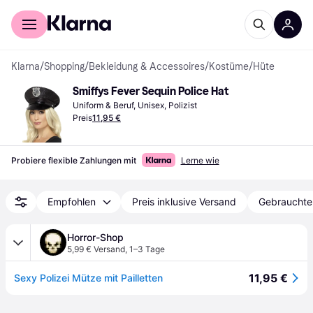
Für Shopper
Für Händler
Klarna
/
Shopping
/
Bekleidung & Accessoires
/
Kostüme
/
Hüte
Smiffys Fever Sequin Police Hat
Uniform & Beruf, Unisex, Polizist
Preis
11,95 €
Probiere flexible Zahlungen mit
Lerne wie
Empfohlen
Preis inklusive Versand
Gebrauchte
Horror-Shop
5,99 € Versand
,
1–3 Tage
11,95 €
Sexy Polizei Mütze mit Pailletten