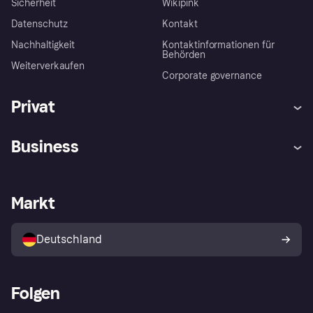
Sicherheit
Wikipink
Datenschutz
Kontakt
Nachhaltigkeit
Kontaktinformationen für
Behörden
Weiterverkaufen
Corporate governance
Privat
Hilfe
Beschwerden
Business
Einloggen
Sicher shoppen mit Klarna
Händlersupport
Entwicklerseite
Mit Klarna einkaufen
Festgeld
Händlerportal
Betriebsstatus
Markt
Klarna App
Datenschutzeinstellungen
Mit Klarna verkaufen
Plattformen und Partner
Shops entdecken
Dein Widerrufsrecht
Deutschland
Käuferschutzrichtlinie
Folgen