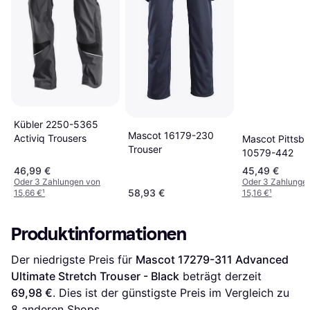
Kübler 2250-5365
Mascot 16179-230
Activiq Trousers
Mascot Pittsb
Trouser
10579-442
46,99 €
45,49 €
Oder 3 Zahlungen von
Oder 3 Zahlunge
58,93 €
15,66 €
¹
15,16 €
¹
Produktinformationen
Der niedrigste Preis für 
Mascot 17279-311 Advanced 
Ultimate Stretch Trouser - Black
 beträgt derzeit 
69,98 €
. Dies ist der günstigste Preis im Vergleich zu 
8
 anderen Shops.