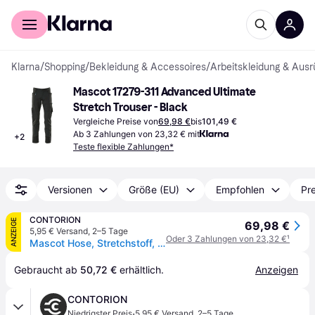
Für Shopper
Für Händler
Klarna
/
Shopping
/
Bekleidung & Accessoires
/
Arbeitskleidung & Ausr
Mascot 17279-311 Advanced Ultimate 
Stretch Trouser - Black
Vergleiche Preise von
69,98 €
bis
101,49 €
Ab 3 Zahlungen von 23,32 € mit
+
2
Teste flexible Zahlungen*
Versionen
Größe (EU)
Empfohlen
Pre
CONTORION
ANZEIGE
69,98 €
5,95 € Versand
,
2–5 Tage
Oder 3 Zahlungen von 23,32 €
¹
Mascot Hose, Stretchstoff, geringes Gewicht Hose schwarz
Gebraucht ab 
50,72 €
 erhältlich.
Anzeigen
CONTORION
·
Niedrigster Preis
5,95 € Versand
,
2–5 Tage