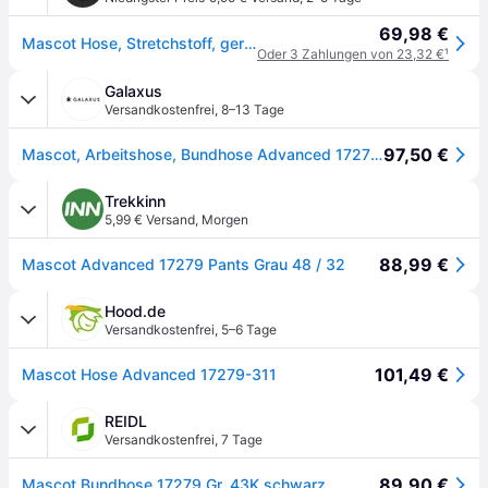
69,98 €
Mascot Hose, Stretchstoff, geringes Gewicht Hose schwarz
Oder 3 Zahlungen von 23,32 €
¹
Galaxus
Versandkostenfrei
,
8–13 Tage
97,50 €
Mascot, Arbeitshose, Bundhose Advanced 17279 schwarz Gr. 54 (54)
Trekkinn
5,99 € Versand
,
Morgen
88,99 €
Mascot Advanced 17279 Pants Grau 48 / 32
Hood.de
Versandkostenfrei
,
5–6 Tage
101,49 €
Mascot Hose Advanced 17279-311
REIDL
Versandkostenfrei
,
7 Tage
89,90 €
Mascot Bundhose 17279 Gr. 43K schwarz