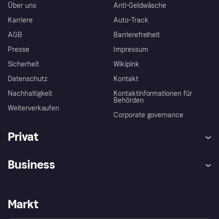
Über uns
Anti-Geldwäsche
Karriere
Auto-Track
AGB
Barrierefreiheit
Presse
Impressum
Sicherheit
Wikipink
Datenschutz
Kontakt
Nachhaltigkeit
Kontaktinformationen für
Behörden
Weiterverkaufen
Corporate governance
Privat
Hilfe
Beschwerden
Business
Einloggen
Sicher shoppen mit Klarna
Händlersupport
Entwicklerseite
Mit Klarna einkaufen
Festgeld
Händlerportal
Betriebsstatus
Markt
Klarna App
Datenschutzeinstellungen
Mit Klarna verkaufen
Plattformen und Partner
Shops entdecken
Dein Widerrufsrecht