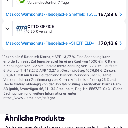
Versandkostenfrei
,
7 Tage
157,38 €
Mascot Warnschutz-Fleecejacke Sheffield 15503-259 Gr. XL hi-vis gelb/schwarzblau
OTTO OFFICE
6,30 € Versand
170,16 €
Mascot Warnschutz-Fleecejacke »SHEFFIELD« Safe Supreme Größe XL gelb
¹
Bezahle in 6 Raten mit Klarna, * APR 13,27 %. Eine Anzahlung kann
erforderlich sein. Zahlungsbeispiel für einen Kauf von 1000 € in 6 Raten:
5 Zahlungen von 172,81€ und die letzte Zahlung von 172,79 €. Laufzeit:
6 Monate. TIN 13,27% APR 13,27 %. Gesamtbetrag: 1036,84 €. Zinsen:
36,84 €. Gilt nur für in Deutschland lebende Personen über 18 Jahre.
Vorbehaltlich der Zustimmung von Klarna. Mindestkaufbetrag 25 € und
Höchstbetrag abhängig von der Bonitätsprüfung. Kreditgeber: Klarna Bank
AB (publ), Sveavägen 46, 111 34 Stockholm, Reg. Nr.: 556737-0431. Siehe
Bedingungen und weitere Informationen unter
https://www.klarna.com/de/agb/
.
Ähnliche Produkte
Wir haben eine Produktauswahl zusammengestellt, die für dich 