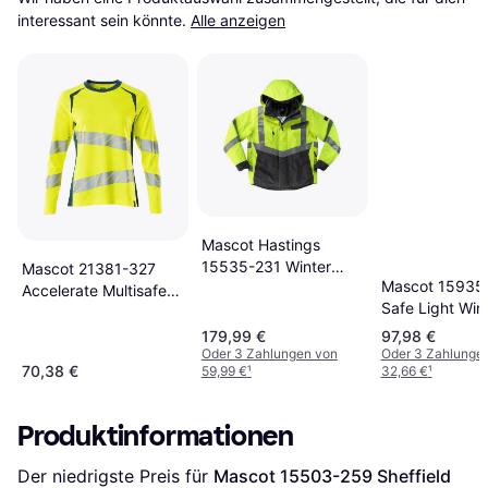
interessant sein könnte.
Alle anzeigen
Mascot Hastings
15535-231 Winter
Mascot 21381-327
Mascot 15935
Jacket
Accelerate Multisafe
Safe Light Win
T-shirt
Jacket
179,99 €
97,98 €
Oder 3 Zahlungen von
Oder 3 Zahlunge
70,38 €
59,99 €
¹
32,66 €
¹
Produktinformationen
Der niedrigste Preis für 
Mascot 15503-259 Sheffield 