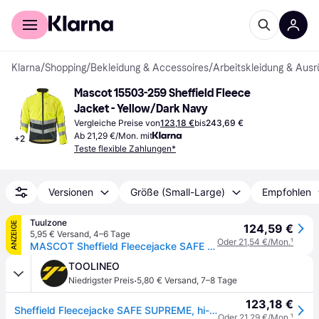
Für Shopper
Für Händler
Klarna
/
Shopping
/
Bekleidung & Accessoires
/
Arbeitskleidung & Ausr
Mascot 15503-259 Sheffield Fleece 
Jacket - Yellow/Dark Navy
Vergleiche Preise von
123,18 €
bis
243,69 €
Ab 21,29 €/Mon. mit
+
2
Teste flexible Zahlungen*
Versionen
Größe (Small-Large)
Empfohlen
Tuulzone
ANZEIGE
124,59 €
5,95 € Versand
,
4–6 Tage
Oder 21,54 €/Mon.
¹
MASCOT Sheffield Fleecejacke SAFE SUPREME Hi-vis Gelb / Schwarz XL - 15503-259-1709-XL
TOOLINEO
·
Niedrigster Preis
5,80 € Versand
,
7–8 Tage
123,18 €
Sheffield Fleecejacke SAFE SUPREME, hi-vis Gelb/Schwarzblau, Größe L
Oder 21,29 €/Mon.
¹