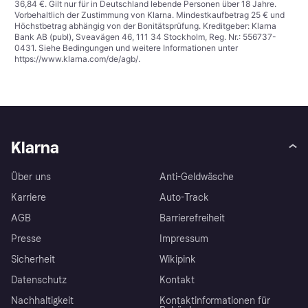
36,84 €. Gilt nur für in Deutschland lebende Personen über 18 Jahre.
Vorbehaltlich der Zustimmung von Klarna. Mindestkaufbetrag 25 € und
Höchstbetrag abhängig von der Bonitätsprüfung. Kreditgeber: Klarna
Bank AB (publ), Sveavägen 46, 111 34 Stockholm, Reg. Nr.: 556737-
0431. Siehe Bedingungen und weitere Informationen unter
https://www.klarna.com/de/agb/
.
Klarna
Über uns
Anti-Geldwäsche
Karriere
Auto-Track
AGB
Barrierefreiheit
Presse
Impressum
Sicherheit
Wikipink
Datenschutz
Kontakt
Nachhaltigkeit
Kontaktinformationen für