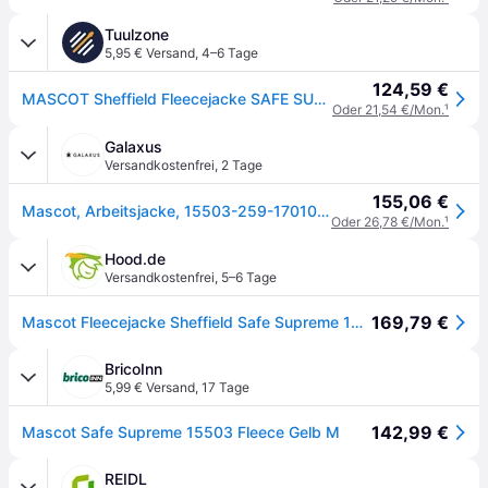
Tuulzone
5,95 € Versand
,
4–6 Tage
124,59 €
MASCOT Sheffield Fleecejacke SAFE SUPREME Hi-vis Gelb / Dunkelanthrazit S - 15503-259-1718-S
Oder 21,54 €/Mon.
¹
Galaxus
Versandkostenfrei
,
2 Tage
155,06 €
Mascot, Arbeitsjacke, 15503-259-17010 Jacke XL Navy (XL)
Oder 26,78 €/Mon.
¹
Hood.de
Versandkostenfrei
,
5–6 Tage
169,79 €
Mascot Fleecejacke Sheffield Safe Supreme 15503-259
BricoInn
5,99 € Versand
,
17 Tage
142,99 €
Mascot Safe Supreme 15503 Fleece Gelb M
REIDL