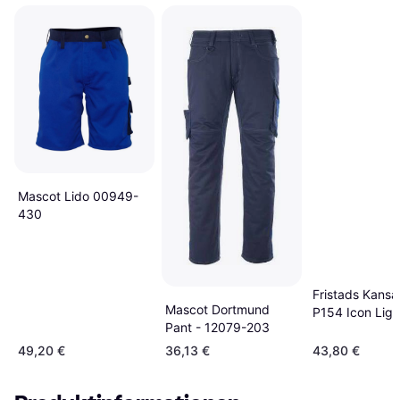
Mascot Lido 00949-
430
Fristads Kansa
Mascot Dortmund
P154 Icon Ligh
Pant - 12079-203
Trouser
49,20 €
36,13 €
43,80 €