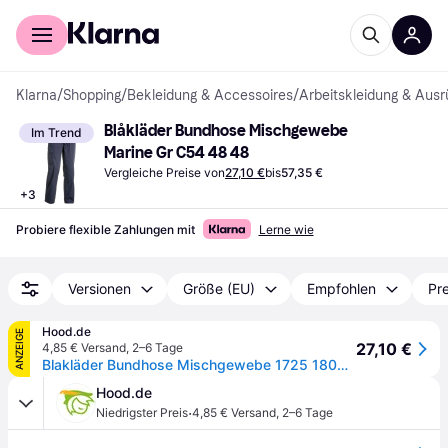
Für Shopper
Für Händler
Klarna
/
Shopping
/
Bekleidung & Accessoires
/
Arbeitskleidung & Ausr
Blåkläder Bundhose Mischgewebe 
Im Trend
Marine Gr C54 48 48
Vergleiche Preise von
27,10 €
bis
57,35 €
+
3
Probiere flexible Zahlungen mit
Lerne wie
Versionen
Größe (EU)
Empfohlen
Pre
Hood.de
ANZEIGE
27,10 €
4,85 € Versand
,
2–6 Tage
Blakläder Bundhose Mischgewebe 1725 1800 in marineblau
Hood.de
·
Niedrigster Preis
4,85 € Versand
,
2–6 Tage