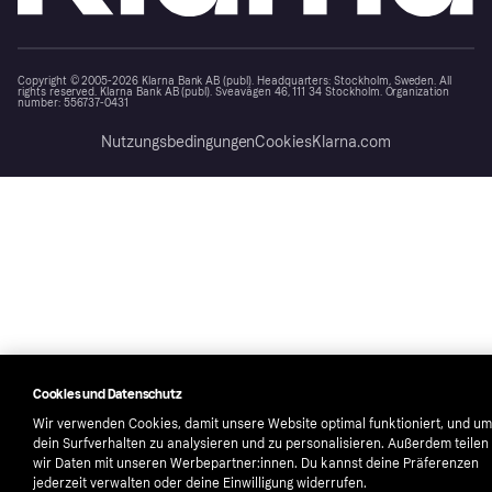
Copyright © 2005-2026 Klarna Bank AB (publ). Headquarters: Stockholm, Sweden. All
rights reserved. Klarna Bank AB (publ). Sveavägen 46, 111 34 Stockholm. Organization
number: 556737-0431
Nutzungsbedingungen
Cookies
Klarna.com
Cookies und Datenschutz
Wir verwenden Cookies, damit unsere Website optimal funktioniert, und um
dein Surfverhalten zu analysieren und zu personalisieren. Außerdem teilen
wir Daten mit unseren Werbepartner:innen. Du kannst deine Präferenzen
jederzeit verwalten oder deine Einwilligung widerrufen.