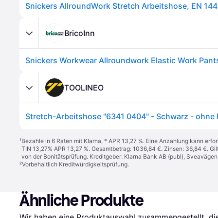
Snickers AllroundWork Stretch Arbeitshose, EN 14
BricoInn
TOOLINEO
¹
Bezahle in 6 Raten mit Klarna, * APR 13,27 %. Eine Anzahlung kann erfor
TIN 13,27% APR 13,27 %. Gesamtbetrag: 1036,84 €. Zinsen: 36,84 €. Gil
von der Bonitätsprüfung. Kreditgeber: Klarna Bank AB (publ), Sveaväge
²
Vorbehaltlich Kreditwürdigkeitsprüfung.
Ähnliche Produkte
Wir haben eine Produktauswahl zusammengestellt, die 