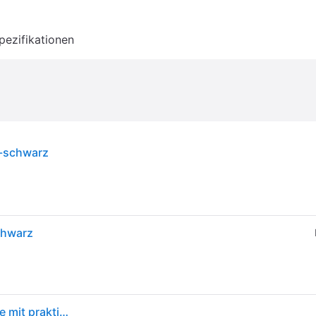
pezifikationen
z-schwarz
chwarz
Snickers Workwear AllroundWork, 6341, Arbeitshose mit praktischen Taschen (Schwarz, 50)