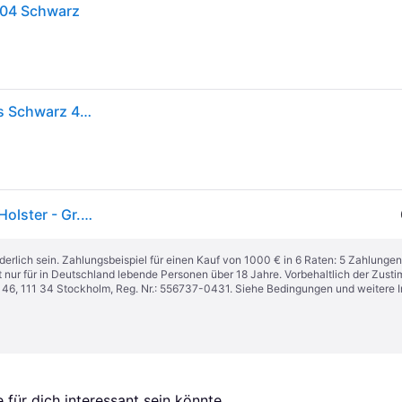
404 Schwarz
Snickers Workwear Allroundwork Elastic Work Pants Schwarz 44 Mann
Stretch-Arbeitshose "6341 0404" - Schwarz - ohne Holster - Gr.50
derlich sein. Zahlungsbeispiel für einen Kauf von 1000 € in 6 Raten: 5 Zahlungen
t nur für in Deutschland lebende Personen über 18 Jahre. Vorbehaltlich der Zu
n 46, 111 34 Stockholm, Reg. Nr.: 556737-0431. Siehe Bedingungen und weitere 
für dich interessant sein könnte.