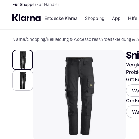
Für Shopper
Für Händler
Entdecke Klarna
Shopping
App
Hilfe
Klarna
/
Shopping
/
Bekleidung & Accessoires
/
Arbeitskleidung & 
Zahlungsmethoden
Shops
Zahlungsmethoden
Kaufla
Sn
Sofort bezahlen
eBay
Bezahle in 3 Teilzahlunge
Temu
Vergl
Bezahle in bis zu 30 Tage
Samsu
Ratenzahlung
SHEIN
Probi
Größe
Wä
Alle Shops
Größ
Wä