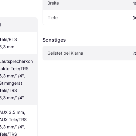
Breite
4
Tiefe
3
1
Tele/RTS 
Sonstiges
6,3 mm
Gelistet bei Klarna
2
Lautsprecherkon
takte Tele/TRS 
6,3 mm/1/4", 
Stimmgerät 
Tele/TRS 
6,3 mm/1/4"
AUX 3,5 mm, 
AUX Tele/TRS 
6,3 mm/1/4", 
Tele/TRS 