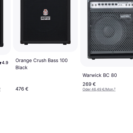
Orange Crush Bass 100
4.9
Black
Warwick BC 80
269 €
476 €
¹
Oder 46,49 €/Mon.
²