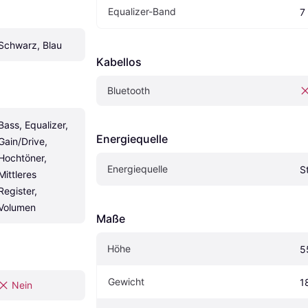
Equalizer-Band
7
Schwarz, Blau
Kabellos
Bluetooth
Bass, Equalizer, 
Energiequelle
Gain/Drive, 
Hochtöner, 
Energiequelle
S
Mittleres 
Register, 
Volumen
Maße
Höhe
5
Gewicht
1
Nein