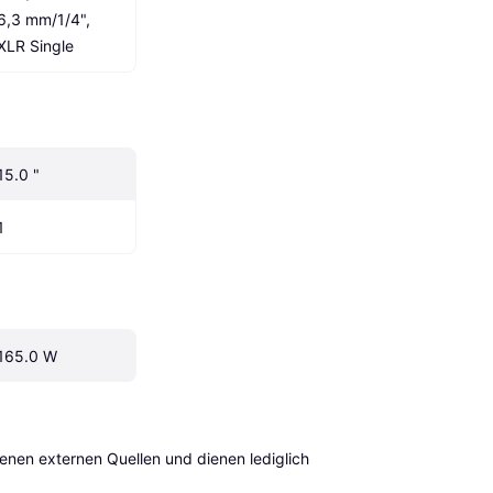
6,3 mm/1/4", 
XLR Single
15.0 "
1
165.0 W
en externen Quellen und dienen lediglich 