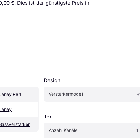
9,00 €
. Dies ist der günstigste Preis im 
Design
Verstärkermodell
Laney RB4
H
Laney
Ton
Bassverstärker
Anzahl Kanäle
1