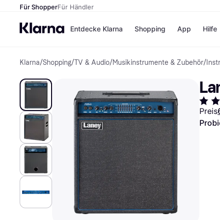
Für Shopper
Für Händler
Entdecke Klarna
Shopping
App
Hilfe
Klarna
/
Shopping
/
TV & Audio
/
Musikinstrumente & Zubehör
/
Inst
Zahlungsmethoden
Shops
Zahlungsmethoden
Kaufla
La
Sofort bezahlen
eBay
Bezahle in 3
Temu
Teilzahlungen
Samsu
Preis
Bezahle in bis zu 30
SHEIN
Probi
Tagen
Ratenzahlung
Alle Shops