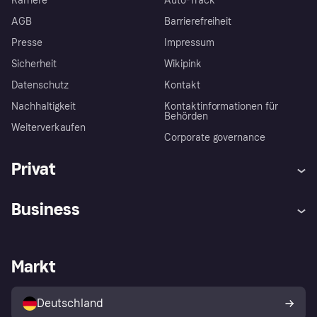
Karriere
Auto-Track
AGB
Barrierefreiheit
Presse
Impressum
Sicherheit
Wikipink
Datenschutz
Kontakt
Nachhaltigkeit
Kontaktinformationen für
Behörden
Weiterverkaufen
Corporate governance
Privat
Hilfe
Beschwerden
Business
Einloggen
Sicher shoppen mit Klarna
Händlersupport
Entwicklerseite
Mit Klarna einkaufen
Festgeld
Händlerportal
Betriebsstatus
Markt
Klarna App
Datenschutzeinstellungen
Mit Klarna verkaufen
Plattformen und Partner
Shops entdecken
Dein Widerrufsrecht
Deutschland
Käuferschutzrichtlinie