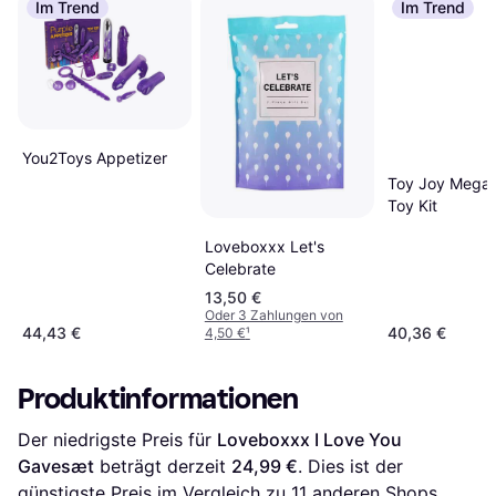
Im Trend
Im Trend
You2Toys Appetizer
Toy Joy Mega
Toy Kit
Loveboxxx Let's
Celebrate
13,50 €
Oder 3 Zahlungen von
44,43 €
40,36 €
4,50 €
¹
Produktinformationen
Der niedrigste Preis für 
Loveboxxx I Love You 
Gavesæt
 beträgt derzeit 
24,99 €
. Dies ist der 
günstigste Preis im Vergleich zu 
11
 anderen Shops.