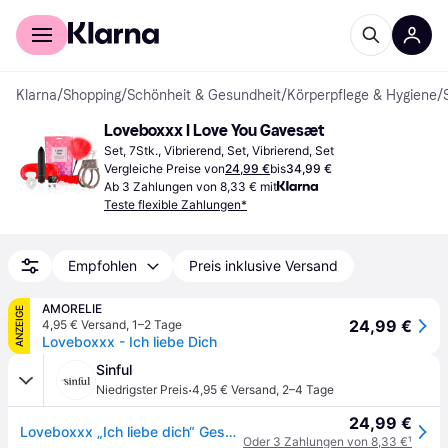
Für Shopper
Für Händler
Klarna
/
Shopping
/
Schönheit & Gesundheit
/
Körperpflege & Hygiene
/
Loveboxxx I Love You Gavesæt
Set, 7Stk., Vibrierend, Set, Vibrierend, Set
Vergleiche Preise von
24,99 €
bis
34,99 €
Ab 3 Zahlungen von 8,33 € mit
Teste flexible Zahlungen*
Empfohlen
Preis inklusive Versand
AMORELIE
ANZEIGE
24,99 €
4,95 € Versand
,
1–2 Tage
Loveboxxx - Ich liebe Dich
Sinful
·
Niedrigster Preis
4,95 € Versand
,
2–4 Tage
24,99 €
Loveboxxx „Ich liebe dich“ Geschenktüte
Oder 3 Zahlungen von 8,33 €
¹