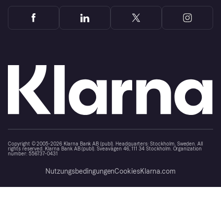
Copyright © 2005-2026 Klarna Bank AB (publ). Headquarters: Stockholm, Sweden. All
rights reserved. Klarna Bank AB (publ). Sveavägen 46, 111 34 Stockholm. Organization
number: 556737-0431
Nutzungsbedingungen
Cookies
Klarna.com