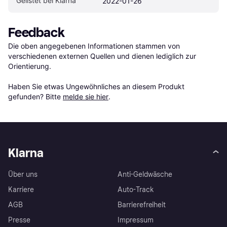
Gelistet bei Klarna
2022-01-26
Feedback
Die oben angegebenen Informationen stammen von 
verschiedenen externen Quellen und dienen lediglich zur 
Orientierung.

Haben Sie etwas Ungewöhnliches an diesem Produkt 
gefunden? Bitte 
melde sie hier
.
Klarna
Über uns
Anti-Geldwäsche
Karriere
Auto-Track
AGB
Barrierefreiheit
Presse
Impressum