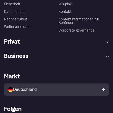
Sicherheit
Wikipink
Datenschutz
Kontakt
Nachhaltigkeit
Kontaktinformationen für
Behörden
Weiterverkaufen
Corporate governance
Privat
Hilfe
Beschwerden
Business
Einloggen
Sicher shoppen mit Klarna
Händlersupport
Entwicklerseite
Mit Klarna einkaufen
Festgeld
Händlerportal
Betriebsstatus
Markt
Klarna App
Datenschutzeinstellungen
Mit Klarna verkaufen
Plattformen und Partner
Shops entdecken
Dein Widerrufsrecht
Deutschland
Käuferschutzrichtlinie
Folgen