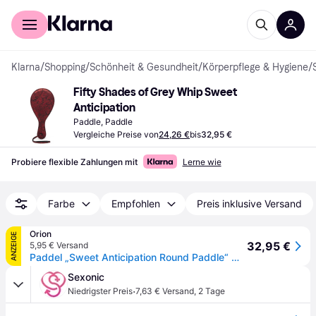
Für Shopper
Für Händler
Klarna
/
Shopping
/
Schönheit & Gesundheit
/
Körperpflege & Hygiene
/
Fifty Shades of Grey Whip Sweet 
Anticipation
Paddle, Paddle
Vergleiche Preise von
24,26 €
bis
32,95 €
Probiere flexible Zahlungen mit
Lerne wie
Farbe
Empfohlen
Preis inklusive Versand
Orion
ANZEIGE
32,95 €
5,95 € Versand
Paddel „Sweet Anticipation Round Paddle“ mit unterschiedlichen Schlagseiten
Sexonic
·
Niedrigster Preis
7,63 € Versand
,
2 Tage