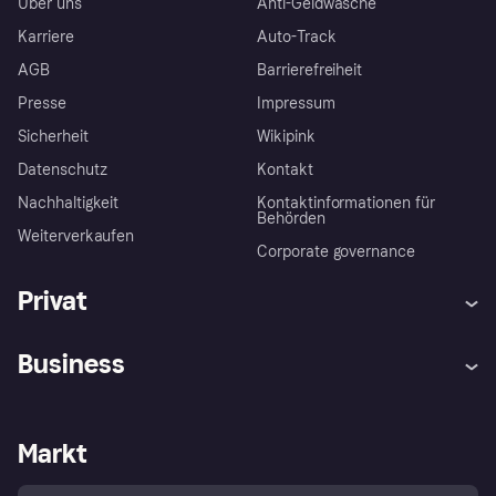
Über uns
Anti-Geldwäsche
Karriere
Auto-Track
AGB
Barrierefreiheit
Presse
Impressum
Sicherheit
Wikipink
Datenschutz
Kontakt
Nachhaltigkeit
Kontaktinformationen für
Behörden
Weiterverkaufen
Corporate governance
Privat
Hilfe
Beschwerden
Business
Einloggen
Sicher shoppen mit Klarna
Händlersupport
Entwicklerseite
Mit Klarna einkaufen
Festgeld
Händlerportal
Betriebsstatus
Markt
Klarna App
Datenschutzeinstellungen
Mit Klarna verkaufen
Plattformen und Partner
Shops entdecken
Dein Widerrufsrecht