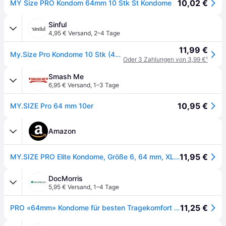
10,02 €
MY Size PRO Kondom 64mm 10 Stk St Kondome
Sinful
4,95 € Versand
,
2–4 Tage
11,99 €
My.Size Pro Kondome 10 Stk (45-72 mm) - 2XL
Oder 3 Zahlungen von 3,99 €
¹
Smash Me
6,95 € Versand
,
1–3 Tage
10,95 €
MY.SIZE Pro 64 mm 10er
Amazon
11,95 €
MY.SIZE PRO Elite Kondome, Größe 6, 64 mm, XL,10Stück – Extra reines Vytex-Latex, leicht zu öffnen
DocMorris
5,95 € Versand
,
1–4 Tage
11,25 €
PRO «64mm» Kondome für besten Tragekomfort und Sicherheit (10 Kondome) 10 St