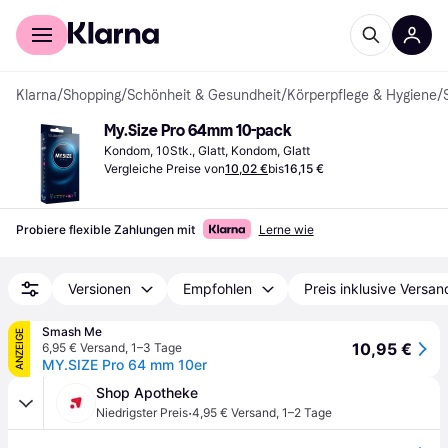
Für Shopper
Für Händler
Klarna
/
Shopping
/
Schönheit & Gesundheit
/
Körperpflege & Hygiene
/
My.Size Pro 64mm 10-pack
Kondom, 10Stk., Glatt, Kondom, Glatt
Vergleiche Preise von
10,02 €
bis
16,15 €
Probiere flexible Zahlungen mit
Lerne wie
Versionen
Empfohlen
Preis inklusive Versan
Smash Me
ANZEIGE
10,95 €
6,95 € Versand
,
1–3 Tage
MY.SIZE Pro 64 mm 10er
Shop Apotheke
·
Niedrigster Preis
4,95 € Versand
,
1–2 Tage