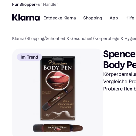
Für Shopper
Für Händler
Entdecke Klarna
Shopping
App
Hilfe
Klarna
/
Shopping
/
Schönheit & Gesundheit
/
Körperpflege & Hygie
Zahlungsmethoden
Shops
Zahlungsmethoden
Kaufla
Spencer
Sofort bezahlen
eBay
Im Trend
Bezahle in 3
Temu
Body P
Teilzahlungen
Samsu
Bezahle in bis zu 30
SHEIN
Körperbemalu
Tagen
Vergleiche Pr
Ratenzahlung
Probiere flexi
Alle Shops