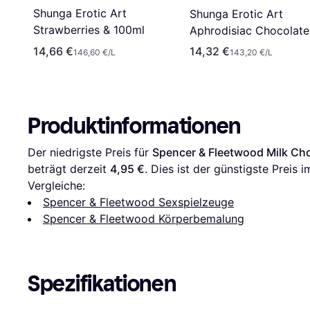
Shunga Erotic Art
Shunga Erotic Art
Strawberries & 100ml
Aphrodisiac Chocolate
100ml
14,66 €
14,32 €
146,60 €/L
143,20 €/L
Produktinformationen
Der niedrigste Preis für 
Spencer & Fleetwood Milk Ch
beträgt derzeit 
4,95 €
. Dies ist der günstigste Preis i
Vergleiche:
Spencer & Fleetwood Sexspielzeuge
Spencer & Fleetwood Körperbemalung
Spezifikationen