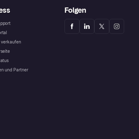
ess
Folgen
pport
rtal
a verkaufen
rseite
tatus
en und Partner