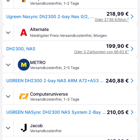
Versandkostenfrei
,
1–2 Tage
218,99 €
Ugreen Nasync Dh2300 2-bay Nas 0/2, 1x Gbe, 1x Usb-c, 2x Usb-a, 4gb Ram
Oder 37,85 €/Mon.
²
Alternate
·
Niedrigster Preis
Versandkostenfrei
,
Morgen
199,90 €
DH2300, NAS
Oder 3 Zahlungen von 66,63 €
¹
METRO
Versandkostenfrei
,
2–5 Tage
240,88 €
UGREEN DH2300 2-bay NAS ARM A72+A53 Diskless EU + HDMI Cable
Computeruniverse
Versandkostenfrei
,
1–3 Tage
210,05 €
UGREEN NASync DH2300 NAS System 2-Bay + HDMI-Kabel
Jacob
Versandkostenfrei