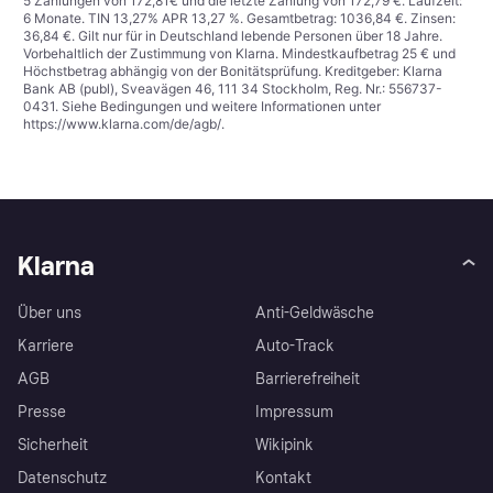
5 Zahlungen von 172,81€ und die letzte Zahlung von 172,79 €. Laufzeit:
6 Monate. TIN 13,27% APR 13,27 %. Gesamtbetrag: 1036,84 €. Zinsen:
36,84 €. Gilt nur für in Deutschland lebende Personen über 18 Jahre.
Vorbehaltlich der Zustimmung von Klarna. Mindestkaufbetrag 25 € und
Höchstbetrag abhängig von der Bonitätsprüfung. Kreditgeber: Klarna
Bank AB (publ), Sveavägen 46, 111 34 Stockholm, Reg. Nr.: 556737-
0431. Siehe Bedingungen und weitere Informationen unter
https://www.klarna.com/de/agb/
.
Klarna
Über uns
Anti-Geldwäsche
Karriere
Auto-Track
AGB
Barrierefreiheit
Presse
Impressum
Sicherheit
Wikipink
Datenschutz
Kontakt