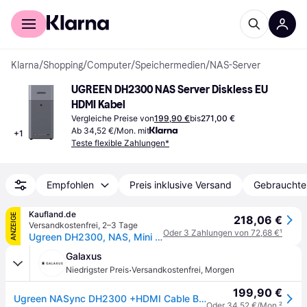
Für Shopper
Für Händler
Klarna
/
Shopping
/
Computer
/
Speichermedien
/
NAS-Server
UGREEN DH2300 NAS Server Diskless EU 
HDMI Kabel
Vergleiche Preise von
199,90 €
bis
271,00 €
Ab 34,52 €/Mon. mit
+
1
Teste flexible Zahlungen*
Empfohlen
Preis inklusive Versand
Gebrauchte
Kaufland.de
ANZEIGE
218,06 €
Versandkostenfrei
,
2–3 Tage
Oder 3 Zahlungen von 72,68 €
¹
Ugreen DH2300, NAS, Mini Tower, 4 GB, Grau
Galaxus
·
Niedrigster Preis
Versandkostenfrei
,
Morgen
199,90 €
Ugreen NASync DH2300 +HDMI Cable Bundle (0 TB), NAS, Silber
Oder 34,52 €/Mon.
²