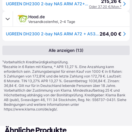
215,26 €
UGREEN DH2300 2-bay NAS ARM A72+A53 Diskless EU + HDMI Cable (95998)
Oder 37,20 €/Mon.
²
Hood.de
Versandkostenfrei
,
2–4 Tage
264,00 €
UGREEN DH2300 2-bay NAS ARM A72 + A53 Diskless EU + HDMI Cable
Alle anzeigen (13)
¹
Vorbehaltlich Kreditwürdigkeitsprüfung.
²
Bezahle in 6 Raten mit Klarna, * APR 13,27 %. Eine Anzahlung kann
erforderlich sein. Zahlungsbeispiel für einen Kauf von 1000 € in 6 Raten:
5 Zahlungen von 172,81€ und die letzte Zahlung von 172,79 €. Laufzeit:
6 Monate. TIN 13,27% APR 13,27 %. Gesamtbetrag: 1036,84 €. Zinsen:
36,84 €. Gilt nur für in Deutschland lebende Personen über 18 Jahre.
Vorbehaltlich der Zustimmung von Klarna. Mindestkaufbetrag 25 € und
Höchstbetrag abhängig von der Bonitätsprüfung. Kreditgeber: Klarna Bank
AB (publ), Sveavägen 46, 111 34 Stockholm, Reg. Nr.: 556737-0431. Siehe
Bedingungen und weitere Informationen unter
https://www.klarna.com/de/agb/
.
Ähnliche Produkte