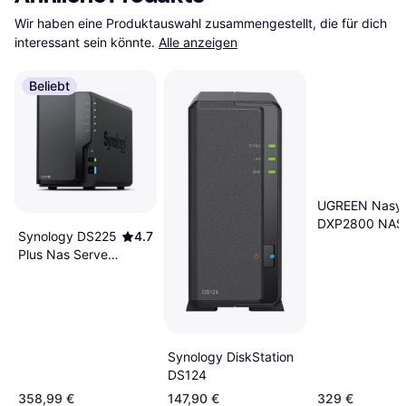
Wir haben eine Produktauswahl zusammengestellt, die für dich 
interessant sein könnte.
Alle anzeigen
Beliebt
UGREEN Nasy
DXP2800 NAS
Synology DS225
4.7
System
Plus Nas Server
2-Bay 12 TB
Synology DiskStation
DS124
358,99 €
147,90 €
329 €