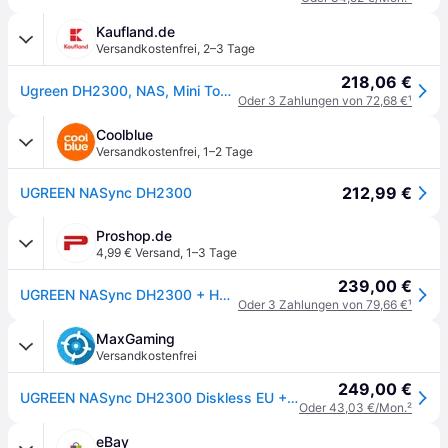
Kaufland.de
Versandkostenfrei
,
2–3 Tage
218,06 €
Ugreen DH2300, NAS, Mini Tower, 4 GB, Grau
Oder 3 Zahlungen von 72,68 €
¹
Coolblue
Versandkostenfrei
,
1–2 Tage
212,99 €
UGREEN NASync DH2300
Proshop.de
4,99 € Versand
,
1–3 Tage
239,00 €
UGREEN NASync DH2300 + HDMI cable - NAS Server
Oder 3 Zahlungen von 79,66 €
¹
MaxGaming
Versandkostenfrei
249,00 €
UGREEN NASync DH2300 Diskless EU + HDMI Kabel
Oder 43,03 €/Mon.
²
eBay