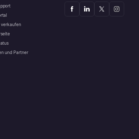
pport
rtal
a verkaufen
rseite
tatus
en und Partner