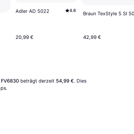
4.6
Adler AD 5022
Braun TexStyle 5 SI 5
20,99 €
42,99 €
us FV6830
 beträgt derzeit 
54,99 €
. Dies 
ps.