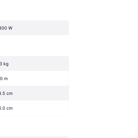
800 W
.3 kg
.0 m
3.5 cm
6.0 cm