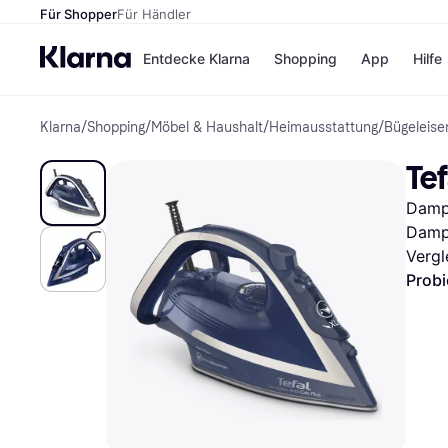
Für Shopper
Für Händler
Entdecke Klarna
Shopping
App
Hilfe
Klarna
/
Shopping
/
Möbel & Haushalt
/
Heimausstattung
/
Bügeleise
Zahlungsmethoden
Shops
Zahlungsmethoden
Kaufla
Tef
Sofort bezahlen
eBay
Bezahle in 3
Temu
Dampf
Teilzahlungen
Samsu
Bezahle in bis zu 30
SHEIN
Dampf
Tagen
Vergl
Ratenzahlung
Probi
Alle Shops