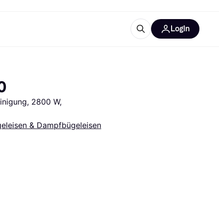
Login
Weitere Informationen
sstattung
M
Was ist Klarna?
0
Artikel
inigung, 2800 W, 
eleisen & Dampfbügeleisen
tegorien