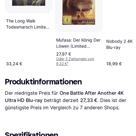
The Long Walk
Todesmarsch Limited
Edition Steelbook 4K
Ultra HD Blu-ray
Mufasa: Der König Der
Nobody 2 4K U
Löwen (Limited
Blu-ray
Steelbook)
27,97 €
Oder 3 Zahlungen von
33,24 €
18,99 €
9,32 €
¹
Produktinformationen
Der niedrigste Preis für 
One Battle After Another 4K 
Ultra HD Blu-ray
 beträgt derzeit 
27,33 €
. Dies ist der 
günstigste Preis im Vergleich zu 
7
 anderen Shops.
Spezifikationen