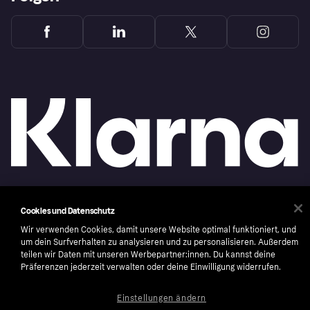
Copyright © 2005-2026 Klarna Bank AB (publ). Headquarters: Stockholm, Sweden. All
Cookies und Datenschutz
rights reserved. Klarna Bank AB (publ). Sveavägen 46, 111 34 Stockholm. Organization
number: 556737-0431
Wir verwenden Cookies, damit unsere Website optimal funktioniert, und
um dein Surfverhalten zu analysieren und zu personalisieren. Außerdem
Nutzungsbedingungen
Cookies
Klarna.com
teilen wir Daten mit unseren Werbepartner:innen. Du kannst deine
Präferenzen jederzeit verwalten oder deine Einwilligung widerrufen.
Einstellungen ändern