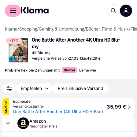
Für Shopper
Für Händler
Klarna
/
Shopping
/
Gaming & Unterhaltung
/
Bücher, Filme & Musik
/
Fil
One Battle After Another 4K Ultra HD Blu-
-17%
ray
4K Blu-ray
Vergleiche Preise von
27,33 €
bis
49,29 €
Probiere flexible Zahlungen mit
Lerne wie
Empfohlen
Preis inklusive Versand
bücher.de
ANZEIGE
35,99 €
Versandkostenfrei
One Battle After Another (4K Ultra HD + Blu-ray)
Amazon
Niedrigster Preis