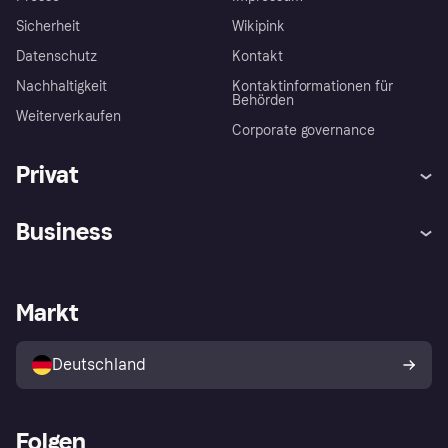
Sicherheit
Wikipink
Datenschutz
Kontakt
Nachhaltigkeit
Kontaktinformationen für
Behörden
Weiterverkaufen
Corporate governance
Privat
Hilfe
Beschwerden
Business
Einloggen
Sicher shoppen mit Klarna
Händlersupport
Entwicklerseite
Mit Klarna einkaufen
Festgeld
Händlerportal
Betriebsstatus
Markt
Klarna App
Datenschutzeinstellungen
Mit Klarna verkaufen
Plattformen und Partner
Shops entdecken
Dein Widerrufsrecht
Deutschland
Käuferschutzrichtlinie
Folgen