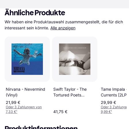
Ähnliche Produkte
Wir haben eine Produktauswahl zusammengestellt, die für dich 
interessant sein könnte.
Alle anzeigen
Swift Taylor - The
Nirvana - Nevermind
Tame Impala -
Tortured Poets
(Vinyl)
Currents [2LP] 
Departmen [2LP]
21,99 €
29,99 €
(Vinyl)
Oder 3 Zahlungen von
Oder 3 Zahlunge
41,75 €
7,33 €
¹
9,99 €
¹
Produktinformationen