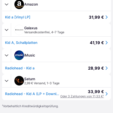
Amazon
31,99 €
Kid a [Vinyl LP]
Galaxus
Versandkostenfrei
,
4–7 Tage
41,19 €
Kid A, Schallplatten
iMusic
28,99 €
Radiohead - Kid a
Saturn
2,99 € Versand
,
1–3 Tage
33,99 €
Radiohead - Kid A (LP + Download)
Oder 3 Zahlungen von 11,33 €
¹
¹
Vorbehaltlich Kreditwürdigkeitsprüfung.