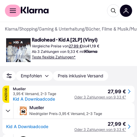
Für Shopper
Für Händler
Klarna
/
Shopping
/
Gaming & Unterhaltung
/
Bücher, Filme & Musik
/
Mu
Radiohead - Kid A [2LP] (Vinyl)
Vergleiche Preise von
27,99 €
bis
41,19 €
Ab 3 Zahlungen von 9,33 € mit
Teste flexible Zahlungen*
Empfohlen
Preis inklusive Versand
Mueller
ANZEIGE
27,99 €
3,95 € Versand
,
2–3 Tage
Oder 3 Zahlungen von 9,33 €
¹
Kid A Downloadcode
Mueller
·
Niedrigster Preis
3,95 € Versand
,
2–3 Tage
27,99 €
Kid A Downloadcode
Oder 3 Zahlungen von 9,33 €
¹