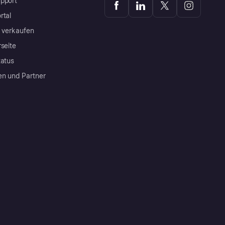
pport
rtal
a verkaufen
rseite
tatus
en und Partner