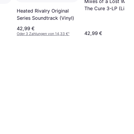
Mixes of a Lost Worl
The Cure 3-LP (Limit
Heated Rivalry Original
Edition) (Vinyl)
Series Soundtrack (Vinyl)
42,99 €
42,99 €
Oder 3 Zahlungen von 14,33 €
¹