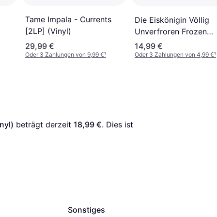
Tame Impala - Currents
Die Eiskönigin Völlig
[2LP] (Vinyl)
Unverfroren Frozen
l)
(Vinyl)
29,99 €
14,99 €
Oder 3 Zahlungen von 9,99 €
¹
Oder 3 Zahlungen von 4,99 €
¹
nyl)
 beträgt derzeit 
18,99 €
. Dies ist 
.
Sonstiges