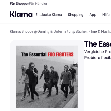
Für Shopper
Für Händler
Entdecke Klarna
Shopping
App
Hilfe
Klarna
/
Shopping
/
Gaming & Unterhaltung
/
Bücher, Filme & Musik
Zahlungsmethoden
Shops
Zahlungsmethoden
Kaufla
The Esse
Sofort bezahlen
eBay
Bezahle in 3
Temu
Vergleiche Pr
Teilzahlungen
Samsu
Bezahle in bis zu 30
SHEIN
Probiere flexi
Tagen
Ratenzahlung
Alle Shops