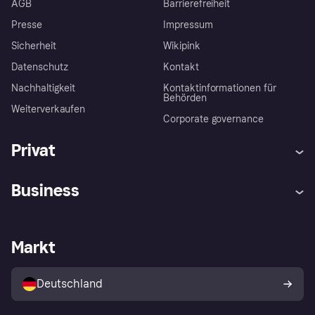
AGB
Barrierefreiheit
Presse
Impressum
Sicherheit
Wikipink
Datenschutz
Kontakt
Nachhaltigkeit
Kontaktinformationen für
Behörden
Weiterverkaufen
Corporate governance
Privat
Hilfe
Beschwerden
Business
Einloggen
Sicher shoppen mit Klarna
Händlersupport
Entwicklerseite
Mit Klarna einkaufen
Festgeld
Händlerportal
Betriebsstatus
Markt
Klarna App
Datenschutzeinstellungen
Mit Klarna verkaufen
Plattformen und Partner
Shops entdecken
Dein Widerrufsrecht
Deutschland
Käuferschutzrichtlinie