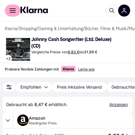
Für Shopper
Für Händler
Klarna
/
Shopping
/
Gaming & Unterhaltung
/
Bücher, Filme & Musik
/
Mu
Johnny Cash Songwriter (Ltd. Deluxe) 
(CD)
Vergleiche Preise von
9,83 €
bis
31,99 €
+
2
Probiere flexible Zahlungen mit
Lerne wie
Empfohlen
Preis inklusive Versand
Gebrauchte
Gebraucht ab 
8,47 €
 erhältlich.
Anzeigen
Amazon
Niedrigster Preis