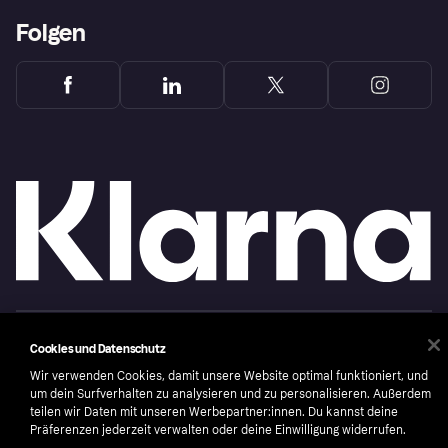
Folgen
Copyright © 2005-2026 Klarna Bank AB (publ). Headquarters: Stockholm, Sweden. All
Cookies und Datenschutz
rights reserved. Klarna Bank AB (publ). Sveavägen 46, 111 34 Stockholm. Organization
number: 556737-0431
Wir verwenden Cookies, damit unsere Website optimal funktioniert, und
um dein Surfverhalten zu analysieren und zu personalisieren. Außerdem
Nutzungsbedingungen
Cookies
Klarna.com
teilen wir Daten mit unseren Werbepartner:innen. Du kannst deine
Präferenzen jederzeit verwalten oder deine Einwilligung widerrufen.