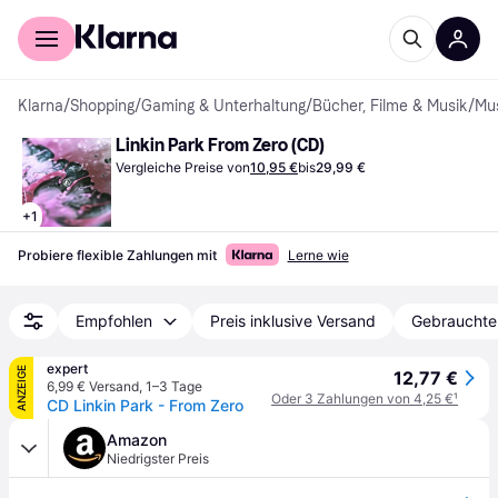
Für Shopper
Für Händler
Klarna
/
Shopping
/
Gaming & Unterhaltung
/
Bücher, Filme & Musik
/
Mu
Linkin Park From Zero (CD)
Vergleiche Preise von
10,95 €
bis
29,99 €
+
1
Probiere flexible Zahlungen mit
Lerne wie
Empfohlen
Preis inklusive Versand
Gebrauchte
expert
ANZEIGE
12,77 €
6,99 € Versand
,
1–3 Tage
Oder 3 Zahlungen von 4,25 €
¹
CD Linkin Park - From Zero
Amazon
Niedrigster Preis