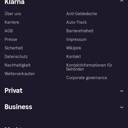
Klarna
Über uns
Anti-Geldwäsche
Karriere
Auto-Track
AGB
Barrierefreiheit
Presse
Impressum
Sicherheit
Wikipink
Datenschutz
Kontakt
Nachhaltigkeit
Kontaktinformationen für
Behörden
Weiterverkaufen
Corporate governance
Privat
Hilfe
Beschwerden
Business
Einloggen
Sicher shoppen mit Klarna
Händlersupport
Entwicklerseite
Mit Klarna einkaufen
Festgeld
Händlerportal
Betriebsstatus