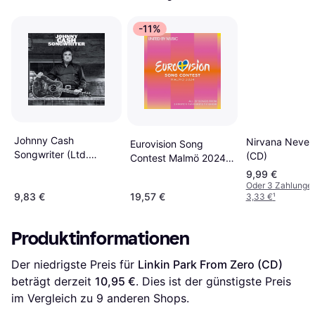
-11%
Johnny Cash
Nirvana Never
Eurovision Song
Songwriter (Ltd.
(CD)
Contest Malmö 2024
Deluxe) (CD)
(CD)
9,99 €
Oder 3 Zahlunge
9,83 €
19,57 €
3,33 €
¹
Produktinformationen
Der niedrigste Preis für 
Linkin Park From Zero (CD)
beträgt derzeit 
10,95 €
. Dies ist der günstigste Preis 
im Vergleich zu 
9
 anderen Shops.