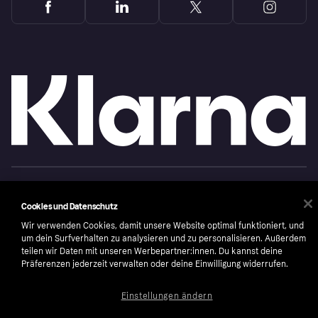
Copyright © 2005-2026 Klarna Bank AB (publ). Headquarters: Stockholm, Sweden. All
rights reserved. Klarna Bank AB (publ). Sveavägen 46, 111 34 Stockholm. Organization
number: 556737-0431
Cookies und Datenschutz
Wir verwenden Cookies, damit unsere Website optimal funktioniert, und
Nutzungsbedingungen
Cookies
Klarna.com
um dein Surfverhalten zu analysieren und zu personalisieren. Außerdem
teilen wir Daten mit unseren Werbepartner:innen. Du kannst deine
Präferenzen jederzeit verwalten oder deine Einwilligung widerrufen.
Einstellungen ändern