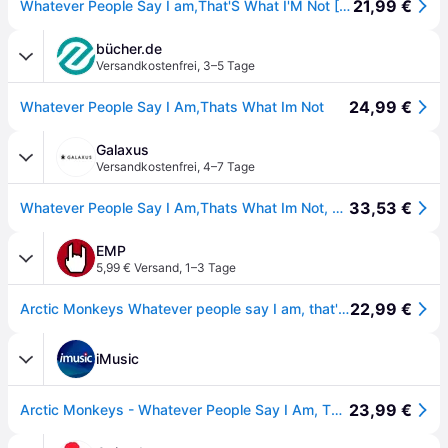
21,99 €
Whatever People Say I am,That'S What I'M Not [Vinyl LP]
bücher.de
Versandkostenfrei
,
3–5 Tage
24,99 €
Whatever People Say I Am,Thats What Im Not
Galaxus
Versandkostenfrei
,
4–7 Tage
33,53 €
Whatever People Say I Am,Thats What Im Not, Schallplatten
EMP
5,99 € Versand
,
1–3 Tage
22,99 €
Arctic Monkeys Whatever people say I am, that's what I'm not LP schwarz
iMusic
23,99 €
Arctic Monkeys - Whatever People Say I Am, That's What I'm Not