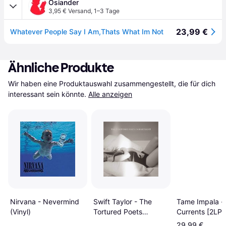
Osiander
3,95 € Versand
,
1–3 Tage
23,99 €
Whatever People Say I Am,Thats What Im Not
Ähnliche Produkte
Wir haben eine Produktauswahl zusammengestellt, die für dich 
interessant sein könnte.
Alle anzeigen
Swift Taylor - The
Nirvana - Nevermind
Tame Impala -
Tortured Poets
(Vinyl)
Currents [2LP] 
Departmen [2LP]
29,99 €