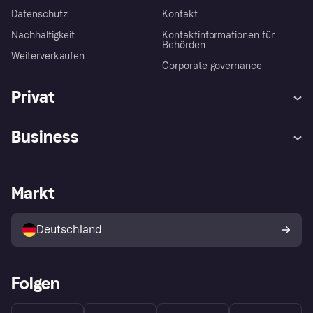
Datenschutz
Kontakt
Nachhaltigkeit
Kontaktinformationen für
Behörden
Weiterverkaufen
Corporate governance
Privat
Hilfe
Beschwerden
Business
Einloggen
Sicher shoppen mit Klarna
Händlersupport
Entwicklerseite
Mit Klarna einkaufen
Festgeld
Händlerportal
Betriebsstatus
Markt
Klarna App
Datenschutzeinstellungen
Mit Klarna verkaufen
Plattformen und Partner
Shops entdecken
Dein Widerrufsrecht
Deutschland
Käuferschutzrichtlinie
Folgen