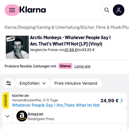
Für Shopper
Für Händler
Klarna
/
Shopping
/
Gaming & Unterhaltung
/
Bücher, Filme & Musik
/
Mu
Arctic Monkeys - Whatever People Say I 
Am, That's What I'M Not [LP] (Vinyl)
Vergleiche Preise von
21,99 €
bis
33,53 €
Probiere flexible Zahlungen mit
Lerne wie
Empfohlen
Preis inklusive Versand
bücher.de
ANZEIGE
24,99 €
Versandkostenfrei
,
3–5 Tage
Whatever People Say I Am,Thats What Im Not
Amazon
Niedrigster Preis