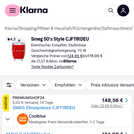
Für Shopper
Für Händler
Klarna
/
Shopping
/
Möbel & Haushalt
/
Küchengeräte
/
Saftmaschinen
/
Smeg 50's Style CJF11RDEU
4,5
Elektrischer Entsafter, Stufenlose 
Geschwindigkeitsregelung, 70 W
Vergleiche Preise von
124,90 €
bis
179,00 €
Ab 21,57 €/Mon. mit
Teste flexible Zahlungen*
Versionen
Empfohlen
Preis inklusive Versan
PREMIUMSHOP24
ANZEIGE
148,56 €
5,00 € Versand
,
14 Tage
Oder 25,68 €/Mon.
¹
SMEG Zitruspresse CJF11RDEU
Coolblue
·
Niedrigster Preis
Versandkostenfrei
,
1–2 Tage