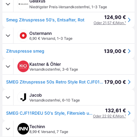
Galaxus
·
Niedrigster Preis
Versandkostenfrei
,
1–3 Tage
124,90 €
Smeg Zitruspresse 50's, Entsafter, Rot
Oder 21,57 €/Mon.
¹
Ostermann
6,90 € Versand
,
1–3 Tage
139,00 €
Zitruspresse smeg
Kastner & Öhler
Versandkostenfrei
,
3–6 Tage
179,00 €
SMEG Zitruspresse 50s Retro Style Rot CJF01RDEU rot
Jacob
Versandkostenfrei
,
6–10 Tage
132,61 €
SMEG CJF11RDEU 50's Style, Filtersieb und Anti-Tropf-Auslauf aus Edelstahl (CJF11RDEU)
Oder 22,92 €/Mon.
¹
Techinn
8,99 € Versand
,
7 Tage