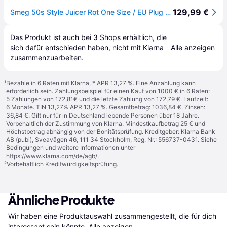
129,99 €
Smeg 50s Style Juicer Rot One Size / EU Plug 220V
Das Produkt ist auch bei 
3
Shops
 erhältlich, die 
sich dafür entschieden haben, nicht mit Klarna 
Alle anzeigen
zusammenzuarbeiten.
¹
Bezahle in 6 Raten mit Klarna, * APR 13,27 %. Eine Anzahlung kann
erforderlich sein. Zahlungsbeispiel für einen Kauf von 1000 € in 6 Raten:
5 Zahlungen von 172,81€ und die letzte Zahlung von 172,79 €. Laufzeit:
6 Monate. TIN 13,27% APR 13,27 %. Gesamtbetrag: 1036,84 €. Zinsen:
36,84 €. Gilt nur für in Deutschland lebende Personen über 18 Jahre.
Vorbehaltlich der Zustimmung von Klarna. Mindestkaufbetrag 25 € und
Höchstbetrag abhängig von der Bonitätsprüfung. Kreditgeber: Klarna Bank
AB (publ), Sveavägen 46, 111 34 Stockholm, Reg. Nr.: 556737-0431. Siehe
Bedingungen und weitere Informationen unter
https://www.klarna.com/de/agb/
.
²
Vorbehaltlich Kreditwürdigkeitsprüfung.
Ähnliche Produkte
Wir haben eine Produktauswahl zusammengestellt, die für dich 
interessant sein könnte.
Alle anzeigen