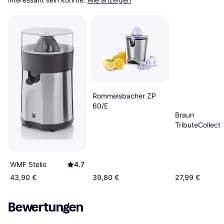
Rommelsbacher ZP
60/E
Braun
TributeCollecti
CJ3050BK
WMF Stelio
4.7
43,90 €
39,80 €
27,99 €
Bewertungen