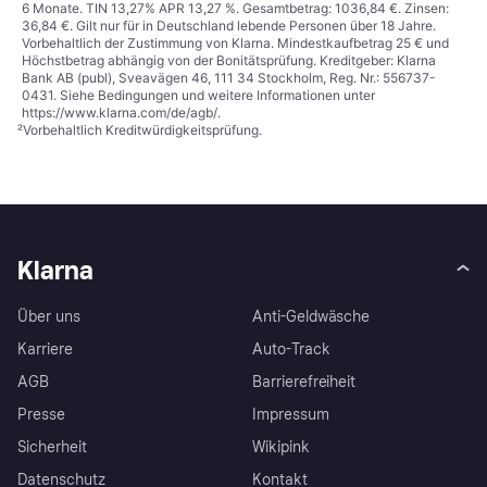
6 Monate. TIN 13,27% APR 13,27 %. Gesamtbetrag: 1036,84 €. Zinsen:
36,84 €. Gilt nur für in Deutschland lebende Personen über 18 Jahre.
Vorbehaltlich der Zustimmung von Klarna. Mindestkaufbetrag 25 € und
Höchstbetrag abhängig von der Bonitätsprüfung. Kreditgeber: Klarna
Bank AB (publ), Sveavägen 46, 111 34 Stockholm, Reg. Nr.: 556737-
0431. Siehe Bedingungen und weitere Informationen unter
https://www.klarna.com/de/agb/
.
²
Vorbehaltlich Kreditwürdigkeitsprüfung.
Klarna
Über uns
Anti-Geldwäsche
Karriere
Auto-Track
AGB
Barrierefreiheit
Presse
Impressum
Sicherheit
Wikipink
Datenschutz
Kontakt