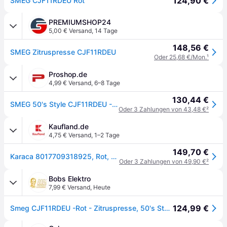
124,90 €
SMEG CJF11RDEU Rot
PREMIUMSHOP24
5,00 € Versand
,
14 Tage
148,56 €
SMEG Zitruspresse CJF11RDEU
Oder 25,68 €/Mon.
¹
Proshop.de
4,99 € Versand
,
6–8 Tage
130,44 €
SMEG 50's Style CJF11RDEU - citrus press - red
Oder 3 Zahlungen von 43,48 €
²
Kaufland.de
4,75 € Versand
,
1–2 Tage
149,70 €
Karaca 8017709318925, Rot, Aluminium, 2 Jahr(e), 1 Stück(e)
Oder 3 Zahlungen von 49,90 €
²
Bobs Elektro
7,99 € Versand
,
Heute
124,99 €
Smeg CJF11RDEU -Rot - Zitruspresse, 50's Style