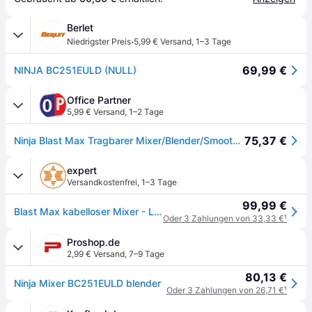
Berlet
·
Niedrigster Preis
5,99 € Versand
,
1–3 Tage
69,99 €
NINJA BC251EULD (NULL)
Office Partner
5,99 € Versand
,
1–2 Tage
75,37 €
Ninja Blast Max Tragbarer Mixer/Blender/Smoothie Maker, Lila
expert
Versandkostenfrei
,
1–3 Tage
99,99 €
Blast Max kabelloser Mixer - Lavendel BC251EULD
Oder 3 Zahlungen von 33,33 €
¹
Proshop.de
2,99 € Versand
,
7–9 Tage
80,13 €
Ninja Mixer BC251EULD blender
Oder 3 Zahlungen von 26,71 €
¹