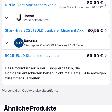
80,60 €
NINJA Blast Max Standmixer lavendel
Oder 3 Zahlungen von 26,86 €
¹
Jacob
Versandkostenfrei
80,55 €
SharkNinja BC251EULD tragbarer Mixer mit Akku (BC251EULD)
Euronics
·
Niedrigster Preis
5,99 € Versand
,
1–3 Tage
69,99 €
BC251EULD Standmixer lavendel
Das Produkt ist auch bei 
1
Shop
 erhältlich, die 
sich dafür entschieden haben, nicht mit Klarna 
Alle anzeigen
zusammenzuarbeiten.
¹
Vorbehaltlich Kreditwürdigkeitsprüfung.
Ähnliche Produkte