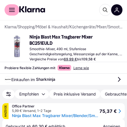
Für Shopper
Für Händler
Klarna
/
Shopping
/
Möbel & Haushalt
/
Küchengeräte
/
Mixer
/
Smoothie-Mixer
Ninja Blast Max Tragbarer Mixer 
BC251EULD
Smoothie-Mixer, 490 ml, Stufenlose 
Geschwindigkeitsregelung, Messanzeige auf der Kanne, 
Eiszerkleinerer, BPA-frei, Spülmaschinenfeste Teile
Vergleiche Preise von
69,99 €
bis
109,58 €
Probiere flexible Zahlungen mit
Lerne wie
Sharkninja
Einkaufen im 
Empfohlen
Preis inklusive Versand
Gebrauchte
Office Partner
ANZEIGE
75,37 €
5,99 € Versand
,
1–2 Tage
Ninja Blast Max Tragbarer Mixer/Blender/Smoothie Maker, Lila
Gebraucht ab 
60,30 €
 erhältlich.
Anzeigen