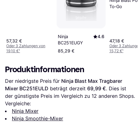
Ninja Blast Por
To-Go
Ninja
4.6
57,32 €
47,18 €
BC251EUGY
Oder 3 Zahlungen von
Oder 3 Zahlunge
85,29 €
19,10 €
¹
15,72 €
¹
Produktinformationen
Der niedrigste Preis für 
Ninja Blast Max Tragbarer 
Mixer BC251EULD
 beträgt derzeit 
69,99 €
. Dies ist 
der günstigste Preis im Vergleich zu 
12
 anderen Shops.
Vergleiche:
Ninja Mixer
Ninja Smoothie-Mixer