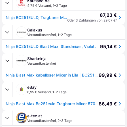
Kaufland.de
4,75 € Versand
,
1–2 Tage
87,23 €
Ninja BC251EULD, Tragbarer Mixer, 0,57 l, Eis-Crusher, Lavendel, Transparent
Oder 3 Zahlungen von 29,07 €
¹
Galaxus
Versandkostenfrei
,
1–2 Tage
95,14 €
Ninja BC251EULD Blast Max, Standmixer, Violett
Sharkninja
Versandkostenfrei
99,99 €
Ninja Blast Max kabelloser Mixer in Lila | BC251EULD | von SharkNinja
eBay
6,95 € Versand
,
1–2 Tage
86,49 €
Ninja Blast Max Bc251euld Tragbarer Mixer 570ml Lavendel
e-tec.at
Versandkostenfrei
,
2–3 Tage