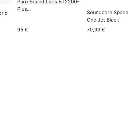
Puro Sound Labs BT2200-
Plus
Soundcore Space
rid
Lautstärkebegrenzende
One Jet Black
Bluetooth Kopfhörer
95 €
70,99 €