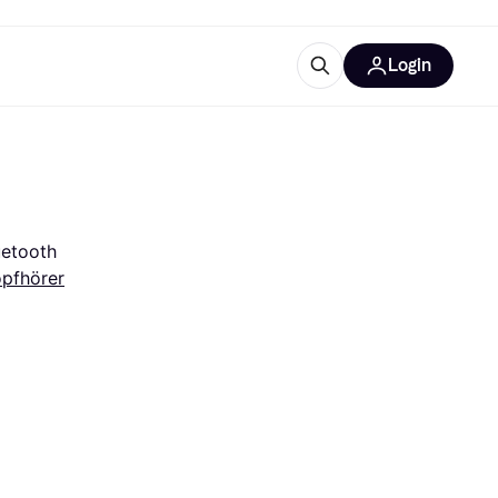
Login
Weitere Informationen
sstattung
M
Was ist Klarna?
Artikel
uetooth
pfhörer
tegorien