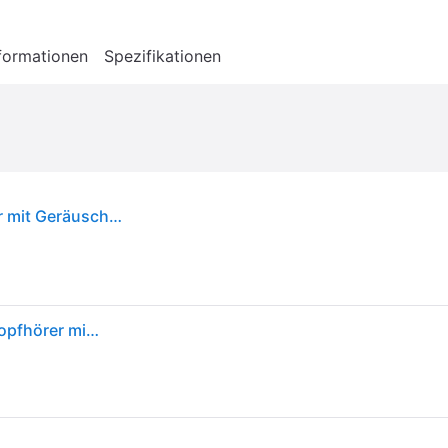
formationen
Spezifikationen
JBL Junior 470NC kabellose Kopfhörer für Kinder mit Geräuschunterdrückung – Blau
JBL Junior 470 NC, Kabellose Over-Ear Bluetooth-Kopfhörer mit Active-Noise-Cancelling für Kinder, Mikrofon, 50 h Wiedergabe, JBL Safe Sound, geringer Lautstärke, simpler Bedienung und Stickern, Blau