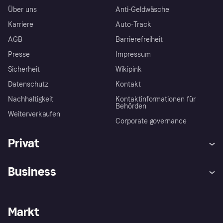
Über uns
Anti-Geldwäsche
Karriere
Auto-Track
AGB
Barrierefreiheit
Presse
Impressum
Sicherheit
Wikipink
Datenschutz
Kontakt
Nachhaltigkeit
Kontaktinformationen für
Behörden
Weiterverkaufen
Corporate governance
Privat
Hilfe
Beschwerden
Business
Einloggen
Sicher shoppen mit Klarna
Händlersupport
Entwicklerseite
Mit Klarna einkaufen
Festgeld
Händlerportal
Betriebsstatus
Markt
Klarna App
Datenschutzeinstellungen
Mit Klarna verkaufen
Plattformen und Partner